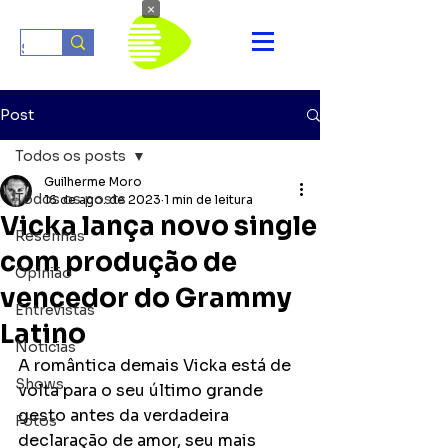
×
Post
Todos os posts
Guilherme Moro
Todos os posts
16 de ago. de 2023
1 min de leitura
Vicka lança novo single
Resenhas
com produção de
Opinião
vencedor do Grammy
Entrevistas
Latino
Notícias
A romântica demais Vicka está de 
Shows
volta para o seu último grande 
gesto antes da verdadeira 
Fotos
declaração de amor, seu mais 