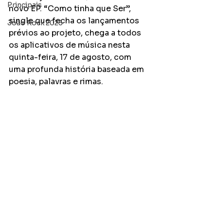
Principais
novo EP. “Como tinha que Ser”, 
single que fecha os lançamentos 
João Rock 2025
prévios ao projeto, chega a todos 
os aplicativos de música nesta 
quinta-feira, 17 de agosto, com 
uma profunda história baseada em 
poesia, palavras e rimas.