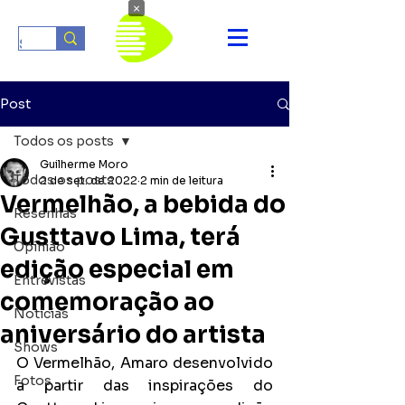
×
Post
Todos os posts
Guilherme Moro
Todos os posts
2 de set. de 2022
2 min de leitura
Vermelhão, a bebida do
Resenhas
Gusttavo Lima, terá
Opinião
edição especial em
Entrevistas
comemoração ao
Notícias
aniversário do artista
Shows
O Vermelhão, Amaro desenvolvido 
Fotos
a partir das inspirações do 