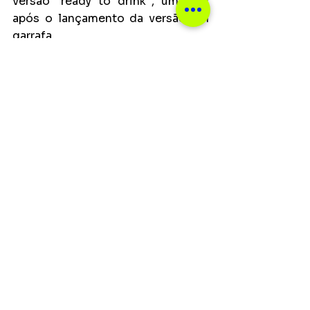
versão "ready to drink'', um mês 
após o lançamento da versão em 
garrafa.
A edição de comemoração não 
será vendida. Além das unidades 
que serão destinadas para a ação 
beneficente, as latas serão usadas 
para presentear fãs e convidados 
do cantor.
Ver tudo
Posts recentes