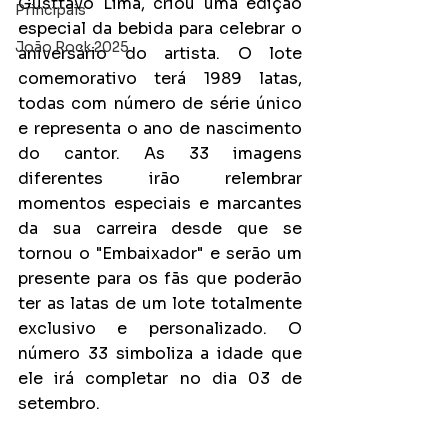
Gusttavo Lima, criou uma edição 
Principais
especial da bebida para celebrar o 
João Rock 2025
aniversário do artista. O lote 
comemorativo terá 1989 latas, 
todas com número de série único 
e representa o ano de nascimento 
do cantor. As 33 imagens 
diferentes irão relembrar 
momentos especiais e marcantes 
da sua carreira desde que se 
tornou o "Embaixador" e serão um 
presente para os fãs que poderão 
ter as latas de um lote totalmente 
exclusivo e personalizado. O 
número 33 simboliza a idade que 
ele irá completar no dia 03 de 
setembro.