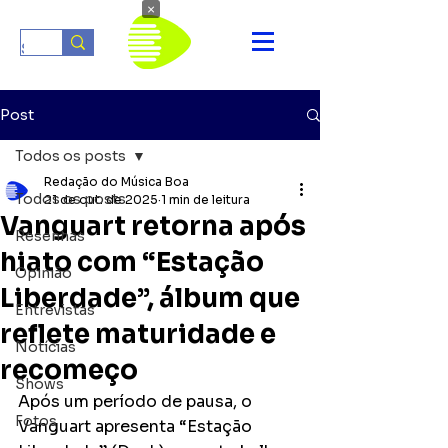
×
Post
Todos os posts
Redação do Música Boa
Todos os posts
21 de out. de 2025
1 min de leitura
Vanguart retorna após
Resenhas
hiato com “Estação
Opinião
Liberdade”, álbum que
Entrevistas
reflete maturidade e
Notícias
recomeço
Shows
Após um período de pausa, o 
Fotos
Vanguart apresenta “Estação 