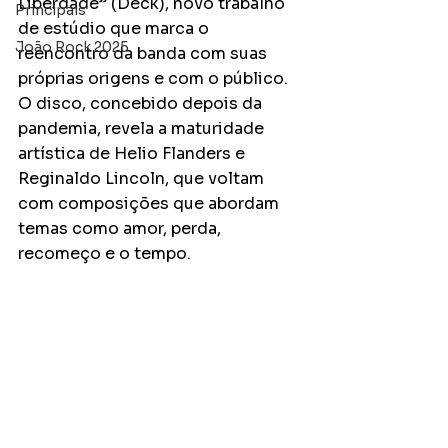
Liberdade” (Deck), novo trabalho 
Principais
de estúdio que marca o 
João Rock 2025
reencontro da banda com suas 
próprias origens e com o público. 
O disco, concebido depois da 
pandemia, revela a maturidade 
artística de Helio Flanders e 
Reginaldo Lincoln, que voltam 
com composições que abordam 
temas como amor, perda, 
recomeço e o tempo.