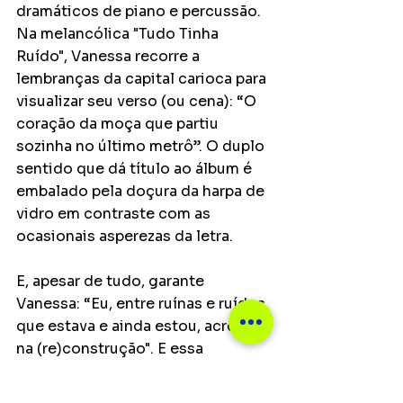
dramáticos de piano e percussão. 
Na melancólica "Tudo Tinha 
Ruído", Vanessa recorre a 
lembranças da capital carioca para 
visualizar seu verso (ou cena): “O 
coração da moça que partiu 
sozinha no último metrô”. O duplo 
sentido que dá título ao álbum é 
embalado pela doçura da harpa de 
vidro em contraste com as 
ocasionais asperezas da letra.
E, apesar de tudo, garante 
Vanessa: “Eu, entre ruínas e ruídos 
que estava e ainda estou, acredito 
na (re)construção". E essa 
esperança está espalhada ao 
longo do disco e surge em 