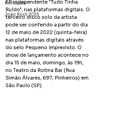
EP independente "Tudo Tinha 
Principais
Ruído", nas plataformas digitais. O 
João Rock 2025
terceiro disco solo da artista 
pode ser conferido a partir do dia 
12 de maio de 2022 (quinta-feira) 
nas plataformas digitais através 
do selo Pequeno Imprevisto. O 
show de lançamento acontece no 
dia 15 de maio, domingo, às 19h, 
no Teatro da Rotina Bar (Rua 
Simão Álvares, 697, Pinheiros) em 
São Paulo (SP).