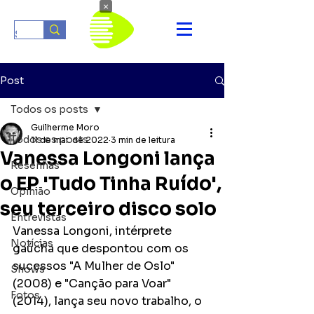
×
Post
Todos os posts
Guilherme Moro
Todos os posts
11 de mai. de 2022
3 min de leitura
Vanessa Longoni lança
Resenhas
o EP 'Tudo Tinha Ruído',
Opinião
seu terceiro disco solo
Entrevistas
Vanessa Longoni, intérprete 
Notícias
gaúcha que despontou com os 
sucessos "A Mulher de Oslo" 
Shows
(2008) e "Canção para Voar" 
Fotos
(2014), lança seu novo trabalho, o 