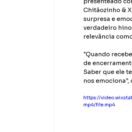
presenteado com
Chitãozinho & 
surpresa e emoc
verdadeiro hino 
relevância como
"Quando recebem
de encerramento
Saber que ele t
nos emociona”, 
https://video.wix
mp4/file.mp4