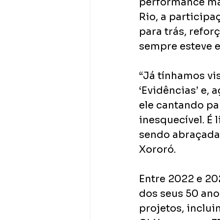
performance mar
Rio, a particip
para trás, refor
sempre esteve 
“Já tínhamos vi
‘Evidências’ e, 
ele cantando pa
inesquecível. É 
sendo abraçada 
Xororó. 
Entre 2022 e 20
dos seus 50 ano
projetos, inclui