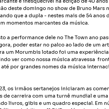
cante e inesquecível na edição de 40 anos 
ação deste domingo no show de Bruno Mars n
çando que a dupla - nestes mais de 54 anos d
em momentos marcantes da música. 
sto a performance dele no The Town ano pa
agora, poder estar no palco ao lado de um ar
ra um Morumbis lotado foi uma experiência
lindo ver como nossa música atravessa  front
até por grandes nomes da música internacio
23, os irmãos sertanejos iniciaram as com
s de carreira com uma turnê mundial e uma 
ndo livros, gibis e um quadro especial. Em n