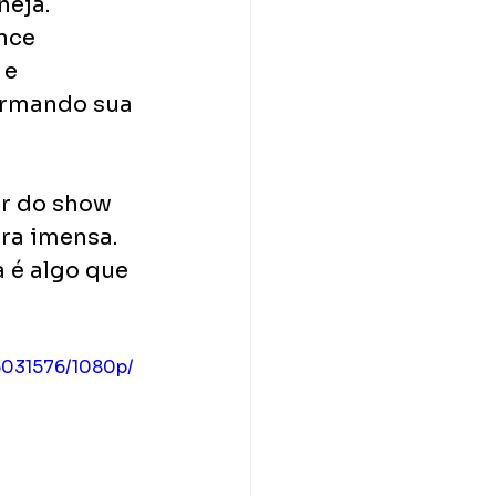
eja. 
nce 
e 
firmando sua 
r do show 
ra imensa. 
 é algo que 
6031576/1080p/