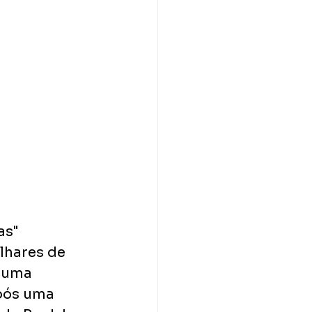
as" 
lhares de 
 uma 
pós uma 