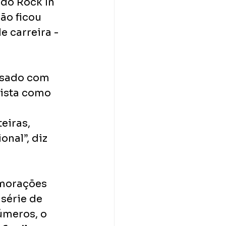
do Rock In 
ão ficou 
e carreira - 
ssado com 
tista como 
 
eiras, 
nal”, diz 
emorações 
série de 
úmeros, o 