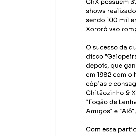
ChX possuem 37 
shows realizado
sendo 100 mil e
Xororó vão rom
O sucesso da du
disco "Galopeir
depois, que gan
em 1982 com o h
cópias e consag
Chitãozinho & X
"Fogão de Lenha"
Amigos" e "Alô"
Com essa partic