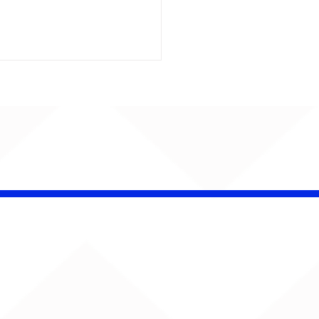
insk conquista
campeonato da
lha da Aldeia no
o Rock