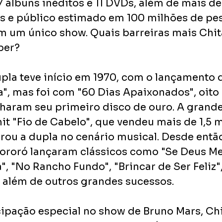
álbuns inéditos e 11 DVDs, além de mais de 
s e público estimado em 100 milhões de pes
m um único show. Quais barreiras mais Chit
per? 
pla teve início em 1970, com o lançamento 
a", mas foi com "60 Dias Apaixonados", oito
haram seu primeiro disco de ouro. A grande 
it "Fio de Cabelo", que vendeu mais de 1,5 m
rou a dupla no cenário musical. Desde então
ororó lançaram clássicos como "Se Deus Me
, "No Rancho Fundo", "Brincar de Ser Feliz"
, além de outros grandes sucessos.
ipação especial no show de Bruno Mars, Chi