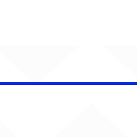
AUMENTA O SOM!
Semana estreia com
retorno de Jão, Ariana
Grande, Sorriso Maroto e
mais