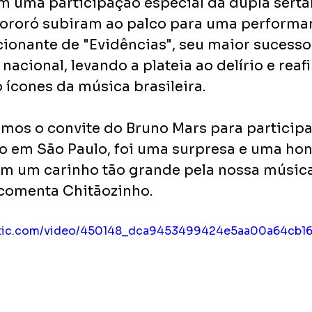
 uma participação especial da dupla sertan
Xororó subiram ao palco para uma performa
ionante de "Evidências", seu maior sucesso 
nacional, levando a plateia ao delírio e rea
 ícones da música brasileira. 
os o convite do Bruno Mars para participa
 em São Paulo, foi uma surpresa e uma hon
em um carinho tão grande pela nossa música
comenta Chitãozinho.
static.com/video/450148_dca9453499424e5aa00a64cb1