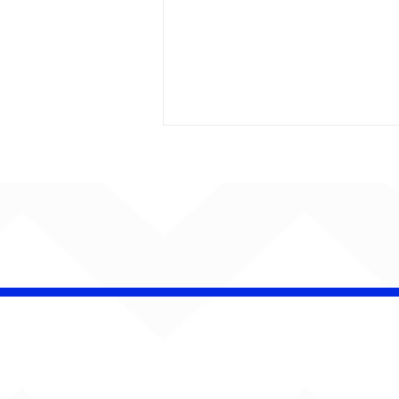
Barão Vermelho reúne
formação original em
show em Ribeirão Preto