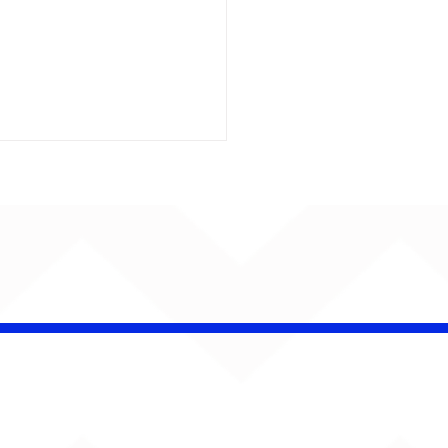
 Band OTHOÁ estreia
etáculo "Barroco
ical" na Casa Natura
ical com homenagem
lberto Gil