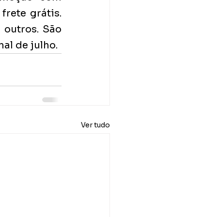
ete grátis.  
outros. São 
nal de julho.
Ver tudo