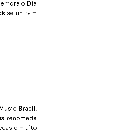
memora o Dia 
ck
 se uniram 
sic Brasil, 
is renomada 
cas e muito 