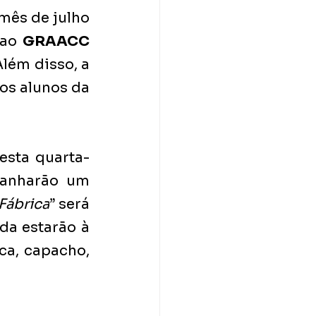
mês de julho 
ao 
GRAACC
lém disso, a 
os alunos da 
esta quarta-
anharão um 
Fábrica
” será 
a estarão à 
a, capacho, 