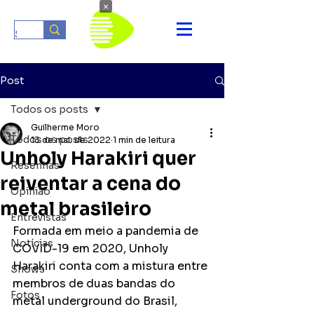
×
Post
Todos os posts
Guilherme Moro
Todos os posts
13 de mai. de 2022
1 min de leitura
Unholy Harakiri quer
Resenhas
reiventar a cena do
Opinião
metal brasileiro
Entrevistas
Formada em meio a pandemia de 
Notícias
COVID-19 em 2020, Unholy 
Harakiri conta com a mistura entre 
Shows
membros de duas bandas do 
Fotos
metal underground do Brasil, 