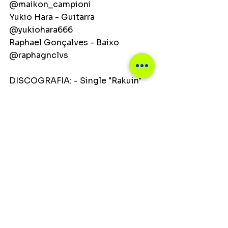
@maikon_campioni
Yukio Hara - Guitarra 
@yukiohara666 
Raphael Gonçalves - Baixo 
@raphagnclvs 
DISCOGRAFIA: - Single "Rakuin" 
VIDEOGRAFIA: - Estigma (Rakuin 
烙印)
Ver tudo
Posts recentes