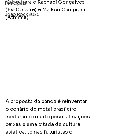
Yukio Hara e Raphael Gonçalves 
Principais
(Ex-Colwire) e Maikon Campioni 
João Rock 2025
(Athimia). 
A proposta da banda é reinventar 
o cenário do metal brasileiro 
misturando muito peso, afinações 
baixas e uma pitada de cultura 
asiática, temas futuristas e 