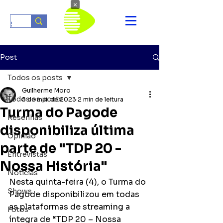
×
Post
Todos os posts
Guilherme Moro
Todos os posts
5 de mai. de 2023
2 min de leitura
Turma do Pagode
Resenhas
disponibiliza última
Opinião
parte de "TDP 20 -
Entrevistas
Nossa História"
Notícias
Nesta quinta-feira (4), o Turma do 
Shows
Pagode disponibilizou em todas 
as plataformas de streaming a 
Fotos
íntegra de “TDP 20 – Nossa 