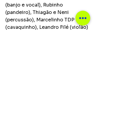
(banjo e vocal), Rubinho 
(pandeiro), Thiagão e Neni 
(percussão), Marcelinho TDP 
(cavaquinho), Leandro Filé (violão) 
e Fabiano Art (surdo) somam 10 
milhões de seguidores nas redes 
sociais, 5 milhões de ouvintes 
mensais no Spotify, 2.7 bilhões de 
visualizações no canal oficial no 
Youtube e 4.4 bilhões de 
áudio/vídeo streams nas 
plataformas digitais.