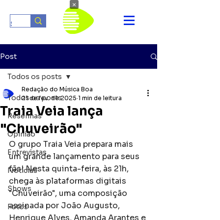
×
Post
Todos os posts
Redação do Música Boa
Todos os posts
21 de fev. de 2025
1 min de leitura
Traia Veia lança
Resenhas
"Chuveirão"
Opinião
O grupo Traia Veia prepara mais 
Entrevistas
um grande lançamento para seus 
fãs! Nesta quinta-feira, às 21h, 
Notícias
chega às plataformas digitais 
Shows
"Chuveirão", uma composição 
assinada por João Augusto, 
Fotos
Henrique Alves, Amanda Arantes e 