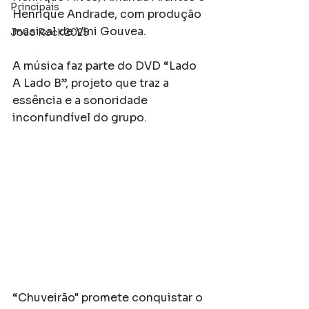
Principais
Henrique Andrade, com produção 
musical de Vini Gouvea.
João Rock 2025
A música faz parte do DVD “Lado 
A Lado B”, projeto que traz a 
essência e a sonoridade 
inconfundível do grupo.
“Chuveirão" promete conquistar o 