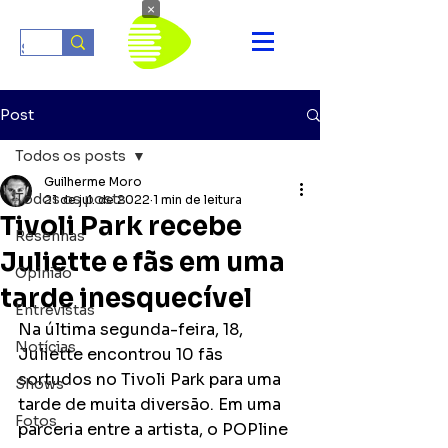
×
Post
Todos os posts
Guilherme Moro
Todos os posts
21 de jul. de 2022
1 min de leitura
Tivoli Park recebe
Resenhas
Juliette e fãs em uma
Opinião
tarde inesquecível
Entrevistas
Na última segunda-feira, 18, 
Notícias
Juliette encontrou 10 fãs 
sortudos no Tivoli Park para uma 
Shows
tarde de muita diversão. Em uma 
Fotos
parceria entre a artista, o POPline 