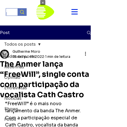
×
Post
Todos os posts
Guilherme Moro
Todos os posts
18 de fev. de 2022
1 min de leitura
The Anmer lança
Resenhas
“FreeWill”, single conta
Opinião
com participação da
Entrevistas
vocalista Cath Castro
Notícias
“FreeWill” é o mais novo 
Shows
lançamento da banda The Anmer. 
Com a participação especial de 
Fotos
Cath Castro, vocalista da banda 