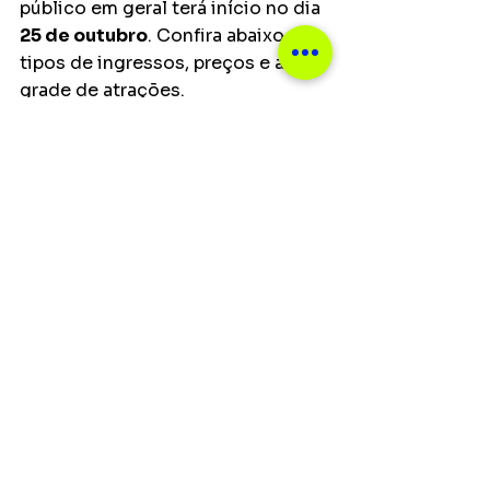
público em geral terá início no dia 
25 de outubro
. Confira abaixo os 
tipos de ingressos, preços e a 
grade de atrações.
A PROGRAMAÇÃO
Antenados com o que há de mais 
relevante na música 
contemporânea, os quatro 
curadores do 
C6 Fest 2025 
fizeram a minuciosa seleção de 
atrações. Além de artistas 
brasileiros, eles garimparam para a 
grade de programação nomes dos 
EUA
, 
Reino Unido
, 
França
, 
Índia
, 
Paquistão
, 
Etiópia
 e 
Gana
. Na 
divisão do recorte curatorial, 