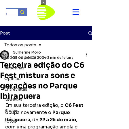
×
Post
Todos os posts
Guilherme Moro
Todos os posts
23 de out. de 2024
3 min de leitura
Terceira edição do C6
Resenhas
Fest mistura sons e
Opinião
gerações no Parque
Entrevistas
Ibirapuera
Notícias
Em sua terceira edição, o 
C6 Fest
Shows
ocupa novamente o 
Parque 
Ibirapuera, 
de 
22 a 25 de maio
, 
Fotos
com uma programação ampla e 