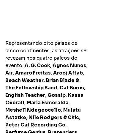
Representando oito países de 
cinco continentes, as atrações se 
revezam nos quatro palcos do 
evento: 
A. G. Cook
, 
Agnes Nunes
, 
Air
, 
Amaro Freitas
, 
Arooj Aftab
, 
Beach Weather
, 
Brian Blade & 
The Fellowship Band
, 
Cat Burns
, 
English Teacher
, 
Gossip
, 
Kassa 
Overall
, 
Maria Esmeralda
, 
Meshell Ndegeocello
, 
Mulatu 
Astatke
, 
Nile Rodgers & Chic
, 
Peter Cat Recording Co.
, 
Perfume Genius
, 
Pretenders
, 