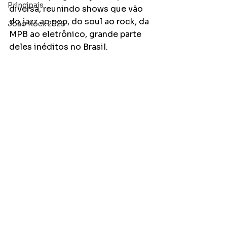
Principais
diversa, reunindo shows que vão 
do jazz ao pop, do soul ao rock, da 
João Rock 2025
MPB ao eletrônico, grande parte 
deles inéditos no Brasil. 