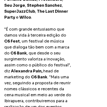
Seu Jorge
, 
Stephen Sanchez
, 
SuperJazzClub
, 
The Last Dinner 
Party
 e 
Wilco
.
"É com grande entusiasmo que 
damos vida à terceira edição do 
C6 Fest
, um festival de música 
que dialoga tão bem com a marca 
do 
C6 Bank
, que desde o seu 
surgimento valoriza a inovação, 
assim como o público do festival", 
diz 
Alexandra Pain, 
head de 
marketing do 
C6 Bank
. "Mais uma 
vez, seguindo a proposta de reunir 
nomes clássicos e recentes da 
cena musical em meio ao verde do 
Ibirapuera, contribuiremos para a 
realização de um dos eventos 