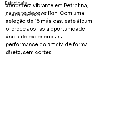
Principais
atmosfera vibrante em Petrolina, 
na noite de reveillon. Com uma 
João Rock 2025
seleção de 15 músicas, este álbum 
oferece aos fãs a oportunidade 
única de experienciar a 
performance do artista de forma 
direta, sem cortes.