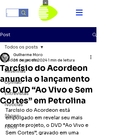
×
Post
Todos os posts
Guilherme Moro
Todos os posts
26 de jan. de 2024
1 min de leitura
Tarcísio do Acordeon
Resenhas
anuncia o lançamento
Opinião
do DVD “Ao Vivo e Sem
Entrevistas
Cortes” em Petrolina
Notícias
Tarcísio do Acordeon está 
Shows
empolgado em revelar seu mais 
recente projeto, o DVD “Ao Vivo e 
Fotos
Sem Cortes”, gravado em uma 