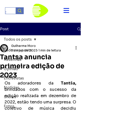
Post
Todos os posts
Guilherme Moro
Todos os posts
5 de jan. de 2023
1 min de leitura
Tantsa anuncia
Resenhas
primeira edição de
Opinião
2023
Entrevistas
Os adoradores da 
Tantša, 
Notícias
brindados com o sucesso da 
edição realizada em dezembro de 
Shows
2022, estão tendo uma surpresa. O 
Fotos
coletivo de música decidiu 