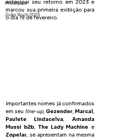
antecipar seu retorno em 2023 e 
Principais
marcou sua primeira exibição para 
João Rock 2025
o dia 19 de fevereiro.
Importantes nomes já confirmados 
em seu 
line-up, 
Gezender
, 
Marcal
, 
Paulete Lindacelva
, 
Amanda 
Mussi b2b
, 
The Lady Machine
 e 
Zopelar
, se apresentam na mesma 