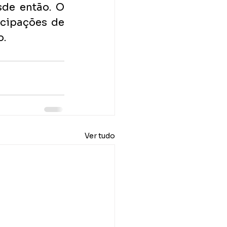
de então. O 
”, traz as participações de 
o.
Ver tudo