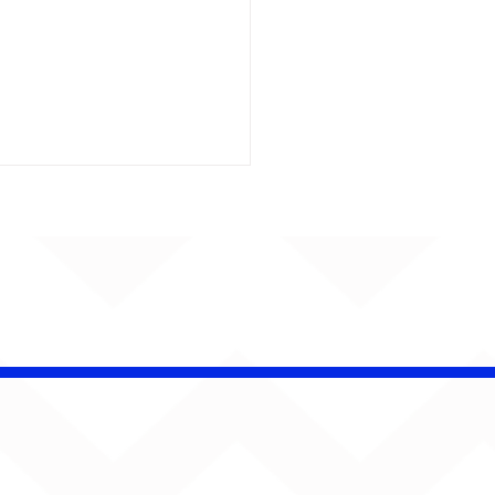
é Pacheco e Ubandu
erram trajetória com
iovisual gravado na
ção Ferroviária de
ru