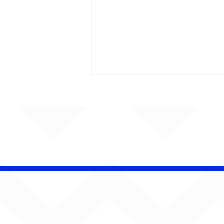
CHAMELEO acerta as
contas com o passado
em “Versão dos Fatos”