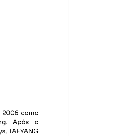
m 2006 como 
g. Após o 
ys, TAEYANG 