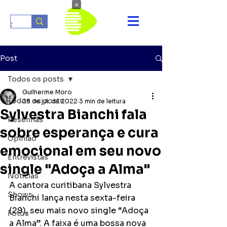
×
Post
Todos os posts
Guilherme Moro
Todos os posts
28 de jul. de 2022
3 min de leitura
Sylvestra Bianchi fala
Resenhas
sobre esperança e cura
Opinião
emocional em seu novo
Entrevistas
single "Adoça a Alma"
Notícias
A cantora curitibana Sylvestra 
Shows
Bianchi lança nesta sexta-feira 
(29), seu mais novo single “Adoça 
Fotos
a Alma”. A faixa é uma bossa nova 