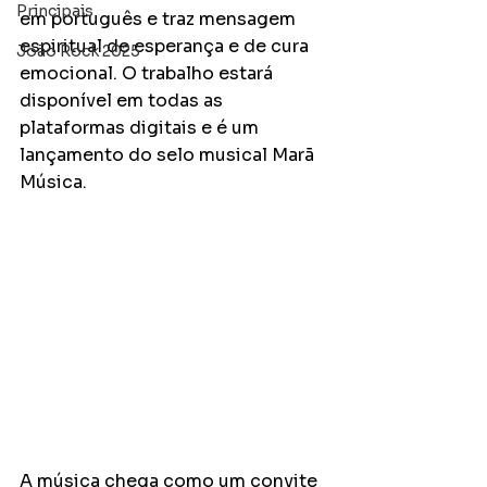
Principais
em português e traz mensagem 
espiritual de esperança e de cura 
João Rock 2025
emocional. O trabalho estará 
disponível em todas as 
plataformas digitais e é um 
lançamento do selo musical Marã 
Música. 
A música chega como um convite 