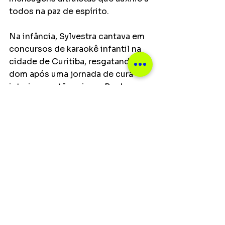
todos na paz de espírito.
Na infância, Sylvestra cantava em 
concursos de karaokê infantil na 
cidade de Curitiba, resgatando o 
dom após uma jornada de cura 
interior e então criou o Rock 
Cósmico, para que através da 
música, seja transmitido 
mensagens espiritualistas a fim de 
auxiliar a todos na jornada de 
autoconhecimento. Anos antes 
do chamado ao canto, foi possível 
aprender sobre o mercado da 
música indo a diversos shows de 
rock pelo mundo
O Rock Cósmico recebe 