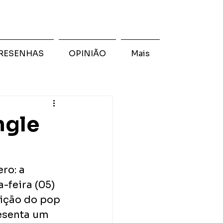
RESENHAS
OPINIÃO
Mais
ngle
ro: a 
-feira (05) 
sição do pop 
esenta um 