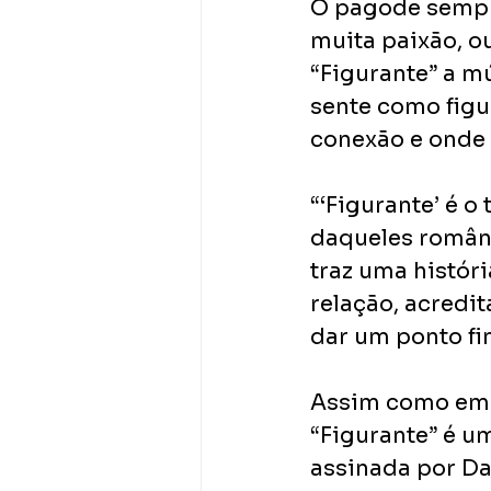
O pagode sempre
muita paixão, o
“Figurante” a m
sente como figu
conexão e onde 
“‘Figurante’ é 
daqueles românt
traz uma históri
relação, acredit
dar um ponto fin
Assim como em s
“Figurante” é u
assinada por Da