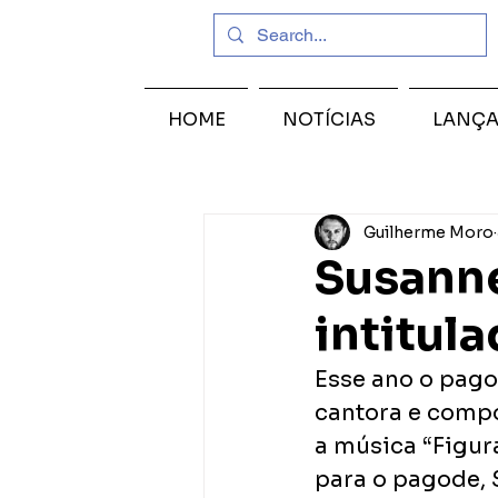
HOME
NOTÍCIAS
LANÇ
Guilherme Moro
Susanne
intitul
Esse ano o pago
cantora e compos
a música “Figura
para o pagode, 