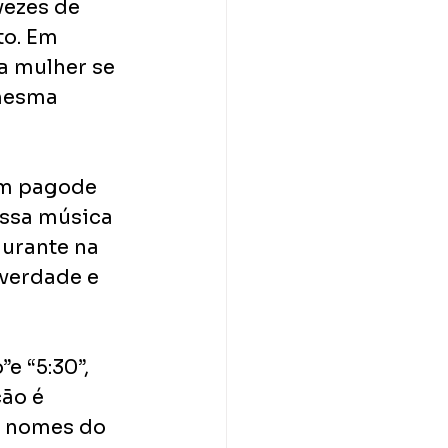
ezes de 
to. Em 
a mulher se 
mesma 
um pagode 
ssa música 
gurante na 
 verdade e 
 “5:30”, 
ão é 
s nomes do 