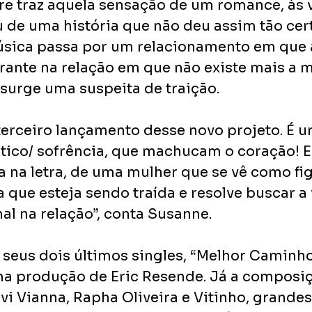
 traz aquela sensação de um romance, às v
u de uma história que não deu assim tão cer
úsica passa por um relacionamento em que 
rante na relação em que não existe mais a 
surge uma suspeita de traição. 
o terceiro lançamento desse novo projeto. É 
ico/ sofrência, que machucam o coração! E
a na letra, de uma mulher que se vê como fi
a que esteja sendo traída e resolve buscar a
al na relação”, conta Susanne.
eus dois últimos singles, “Melhor Caminho”e
ma produção de Eric Resende. Já a composiç
vi Vianna, Rapha Oliveira e Vitinho, grande