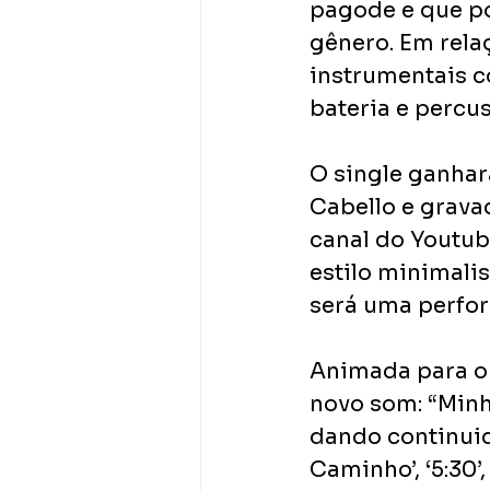
pagode e que p
gênero. Em rela
instrumentais c
bateria e percu
O single ganhar
Cabello e gravad
canal do Youtube
estilo minimalis
será uma perfo
Animada para o 
novo som: “Minh
dando continuid
Caminho’, ‘5:30’