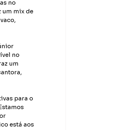
as no 
z um mix de 
vaco, 
nior 
ível no 
raz um 
antora, 
ivas para o 
 Estamos 
or 
ico está aos 