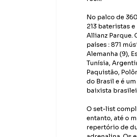
No palco de 360º
213 bateristas e
Allianz Parque.
países : 871 músi
Alemanha (9), Es
Tunísia, Argentin
Paquistão, Polô
do Brasil e é um
baixista brasile
O set-list compl
entanto, até o 
repertório de d
adrenalina. Os 