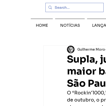
HOME
NOTÍCIAS
LANÇ
Guilherme Moro
Supla, 
maior 
São Pau
O “Rockin'1000,”
de outubro, o p