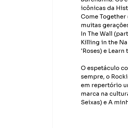
icônicas da His
Come Together (
muitas gerações
In The Wall (part
Killing in the N
'Roses) e Learn t
O espetáculo co
sempre, o Rockin
em repertório u
marca na cultur
Seixas) e A min