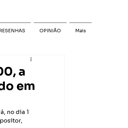
RESENHAS
OPINIÃO
Mais
00, a
ndo em
, no dia 1 
ositor, 