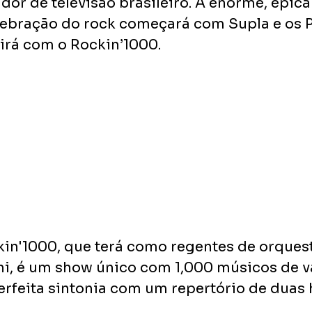
dor de televisão brasileiro. A enorme, épica 
lebração do rock começará com Supla e os 
irá com o Rockin’1000. 
ckin'1000, que terá como regentes de orquest
chi, é um show único com 1,000 músicos de vá
feita sintonia com um repertório de duas 