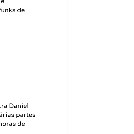
e 
Punks de 
ra Daniel 
rias partes 
horas de 