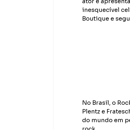
ator e apresenta
inesquecível ce
Boutique e segu
No Brasil, o Ro
Plentz e Frates
do mundo em per
rock. 