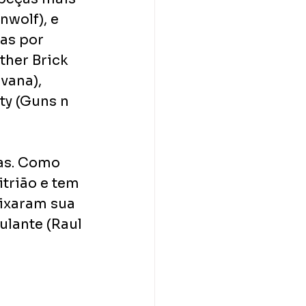
wolf), e 
as por 
her Brick 
vana), 
ty (Guns n 
as. Como 
trião e tem 
ixaram sua 
lante (Raul 