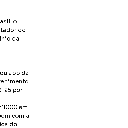
sil, o 
ntador do 
ínio da 
 
ou app da 
etenimento 
$125 por 
n'1000 em 
bém com a 
ica do 