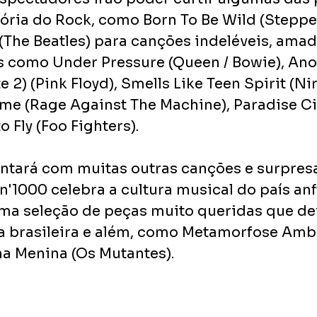
tória do Rock, como Born To Be Wild (Steppen
The Beatles) para canções indeléveis, amad
 como Under Pressure (Queen / Bowie), Anot
e 2) (Pink Floyd), Smells Like Teen Spirit (Nir
ame (Rage Against The Machine), Paradise Ci
o Fly (Foo Fighters).
ntará com muitas outras canções e surpres
'1000 celebra a cultura musical do país anfi
ma seleção de peças muito queridas que de
a brasileira e além, como Metamorfose Ambu
ha Menina (Os Mutantes). 