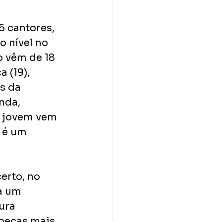
6 cantores, 
o nível no 
 vêm de 18 
 (19), 
s da 
nda, 
s jovem vem 
 é um 
erto, no 
a um 
ura 
peças mais 