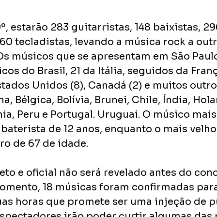
, estarão 283 guitarristas, 148 baixistas, 29
 60 tecladistas, levando a música rock a outr
 Os músicos que se apresentam em São Paulo
cos do Brasil, 21 da Itália, seguidos da França
tados Unidos (8), Canadá (2) e muitos outro
a, Bélgica, Bolívia, Brunei, Chile, Índia, Hola
nia, Peru e Portugal. Uruguai. O músico mai
 baterista de 12 anos, enquanto o mais velho
iro de 67 de idade.
eto e oficial não será revelado antes do conc
momento, 18 músicas foram confirmadas par
uas horas que promete ser uma injeção de p
espectadores irão poder curtir algumas das 