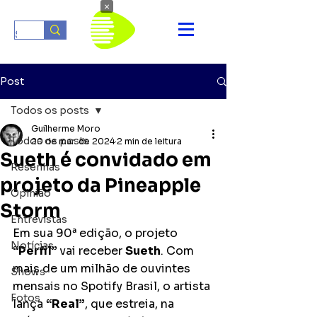
×
Post
Todos os posts
Guilherme Moro
Todos os posts
20 de mar. de 2024
2 min de leitura
Sueth é convidado em
Resenhas
projeto da Pineapple
Opinião
Storm
Entrevistas
Em sua 90ª edição, o projeto 
Notícias
“Perfil” 
vai receber 
Sueth
. Com 
mais de um milhão de ouvintes 
Shows
mensais no Spotify Brasil, o artista 
Fotos
lança 
“Real”
, que estreia, na 