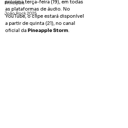
próxima terça-feira (19), em todas 
Principais
as plataformas de áudio. No 
João Rock 2025
YouTube, o clipe estará disponível 
a partir de quinta (21), no canal 
oficial da 
Pineapple Storm
. 