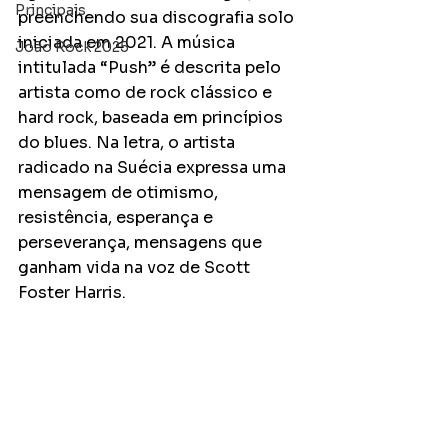
Principais
preenchendo sua discografia solo 
iniciada em 2021. A música 
João Rock 2025
intitulada “Push” é descrita pelo 
artista como de rock clássico e 
hard rock, baseada em princípios 
do blues. Na letra, o artista 
radicado na Suécia expressa uma 
mensagem de otimismo, 
resistência, esperança e 
perseverança, mensagens que 
ganham vida na voz de Scott 
Foster Harris.