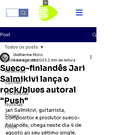
×
Post
Todos os posts
Guilherme Moro
Todos os posts
4 de ago. de 2023
2 min de leitura
Sueco-finlandês Jari
Resenhas
Salmikivi lança o
Opinião
rock/blues autoral
Entrevistas
"Push"
Notícias
jari Salmikivi, guitarrista, 
Shows
compositor e produtor sueco-
finlandês, chega neste dia 4 de 
Fotos
agosto ao seu sétimo single, 