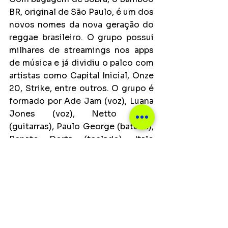
BR, original de São Paulo, é um dos 
novos nomes da nova geração do 
reggae brasileiro. O grupo possui 
milhares de streamings nos apps 
de música e já dividiu o palco com 
artistas como Capital Inicial, Onze 
20, Strike, entre outros. O grupo é 
formado por Ade Jam (voz), Luana 
Jones (voz), Netto Enes 
(guitarras), Paulo George (bateria), 
Renato Dorta (teclado), Italo 
Spioni (baixo), Luizinho 
Nascimento (trompete) e Bill 
Barros (Trombone).