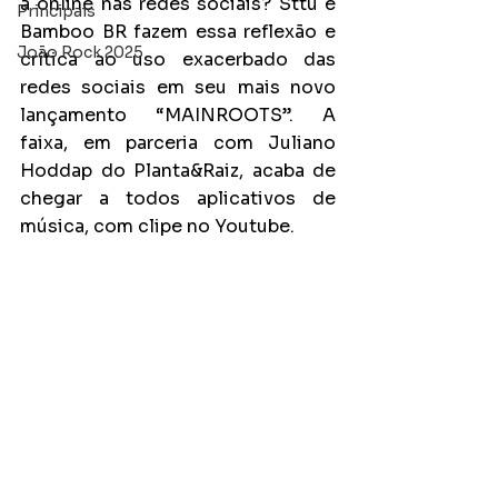
a online nas redes sociais? Sttu e 
Principais
Bamboo BR fazem essa reflexão e 
João Rock 2025
crítica ao uso exacerbado das 
redes sociais em seu mais novo 
lançamento “MAINROOTS”. A 
faixa, em parceria com Juliano 
Hoddap do Planta&Raiz, acaba de 
chegar a todos aplicativos de 
música, com clipe no Youtube.