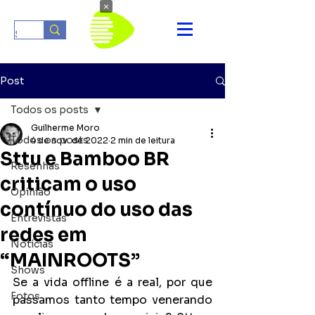
×
Post
Todos os posts
Guilherme Moro
Todos os posts
4 de nov. de 2022
2 min de leitura
Sttu e Bamboo BR
Resenhas
criticam o uso
Opinião
contínuo do uso das
Entrevistas
redes em
Notícias
“MAINROOTS”
Shows
Se a vida offline é a real, por que 
Fotos
passamos tanto tempo venerando 