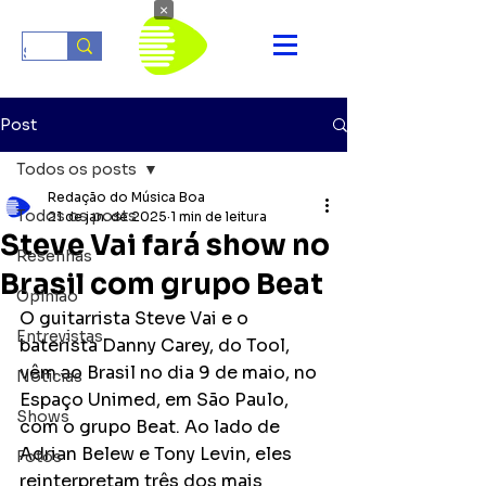
×
Post
Todos os posts
Redação do Música Boa
Todos os posts
21 de jan. de 2025
1 min de leitura
Steve Vai fará show no
Resenhas
Brasil com grupo Beat
Opinião
O guitarrista Steve Vai e o 
Entrevistas
baterista Danny Carey, do Tool, 
vêm ao Brasil no dia 9 de maio, no 
Notícias
Espaço Unimed, em São Paulo, 
Shows
com o grupo Beat. Ao lado de 
Adrian Belew e Tony Levin, eles 
Fotos
reinterpretam três dos mais 