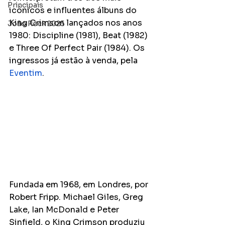
Principais
icônicos e influentes álbuns do 
King Crimson lançados nos anos 
João Rock 2025
1980: Discipline (1981), Beat (1982) 
e Three Of Perfect Pair (1984). Os 
ingressos já estão à venda, pela 
Eventim
.
Fundada em 1968, em Londres, por 
Robert Fripp. Michael Giles, Greg 
Lake, Ian McDonald e Peter 
Sinfield, o King Crimson produziu 