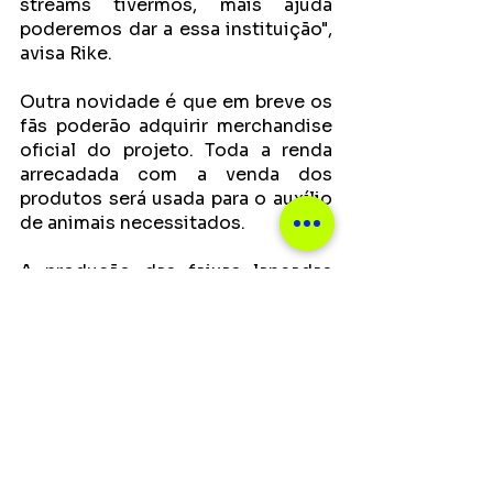
streams tivermos, mais ajuda 
poderemos dar a essa instituição", 
avisa Rike.
Outra novidade é que em breve os 
fãs poderão adquirir merchandise 
oficial do projeto. Toda a renda 
arrecadada com a venda dos 
produtos será usada para o auxílio 
de animais necessitados. 
A produção das faixas lançadas 
está sendo inteiramente realizada 
pelos artistas Rike e Julio. 
Arquivos de áudios que já existiam 
foram somados com novas 
produções tocadas por Julio no 
baixo e teclado. Rike contribuiu 
também em algumas partes 
musicais e também ficou 
responsável por todo o trabalho 