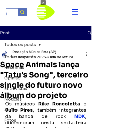
×
Post
Todos os posts
Redação Música Boa (SP)
Todos os posts
27 de mar. de 2023
3 min de leitura
Space Animals lança
Resenhas
"Tatu's Song", terceiro
Opinião
single do futuro novo
Entrevistas
álbum do projeto
Notícias
Os músicos 
Rike Roncoletta
 e 
Shows
Julio Pires
, também integrantes 
da banda de rock 
NDK
, 
Fotos
comemoram nesta sexta-feira 