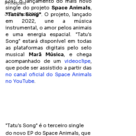
(24), o lançamento do mais novo 
Principais
single do projeto 
Space Animals
, 
"Tatu's Song"
. O projeto, lançado 
João Rock 2025
em 2022, une a música 
instrumental, o amor pelos animais 
e uma energia espacial. "Tatu's 
Song" estará disponível em todas 
as plataformas digitais pelo selo 
musical 
Marã Música
, e chega 
acompanhado de um 
videoclipe
, 
que pode ser assistido a partir das 
no canal oficial do Space Animals 
no YouTube
. 
"Tatu's Song" é o terceiro single 
do novo EP do Space Animals, que 