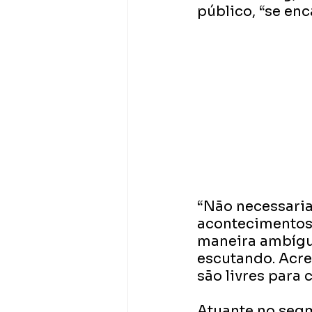
público, “se en
“Não necessaria
acontecimentos 
maneira ambígu
escutando. Acre
são livres para c
Atuante no segm