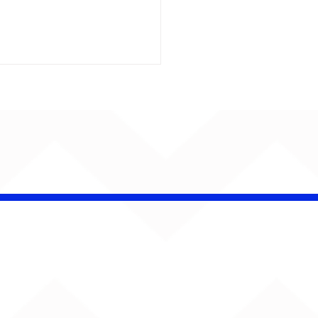
ENTA O SOM!
ana estreia com
rno de Jão, Ariana
nde, Sorriso Maroto e
s