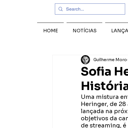
HOME
NOTÍCIAS
LANÇ
Guilherme Moro
Sofia H
Históri
Uma mistura ent
Heringer, de 28 
lançada na próxi
objetivos da ca
de streaming, é