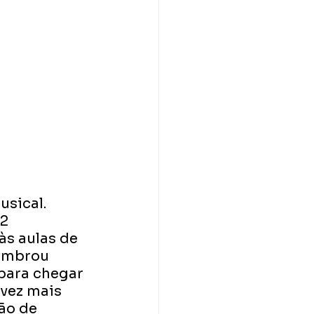
sical. 
2 
às aulas de 
lembrou 
para chegar 
vez mais 
ão de 