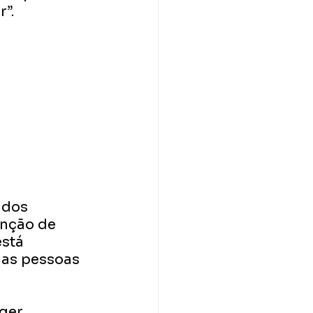
”. 
 dos 
anção de 
stá 
 as pessoas 
ger 