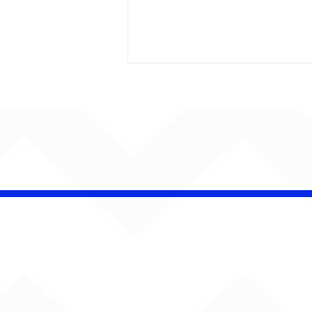
Bebé Pacheco e Ubandu
encerram trajetória com
audiovisual gravado na
Estação Ferroviária de
Bauru