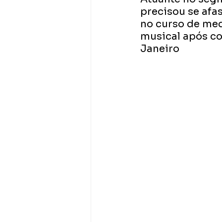
precisou se afa
no curso de med
musical após co
Janeiro  