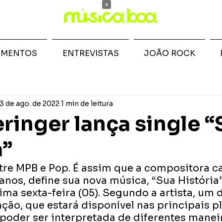
×
AMENTOS
ENTREVISTAS
JOÃO ROCK
3 de ago. de 2022
1 min de leitura
eringer lança single “
a”
re MPB e Pop. É assim que a compositora ca
anos, define sua nova música, “Sua História”
ma sexta-feira (05). Segundo a artista, um 
nção, que estará disponível nas principais p
 poder ser interpretada de diferentes maneir