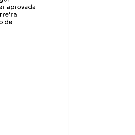
er aprovada 
reira 
o de 