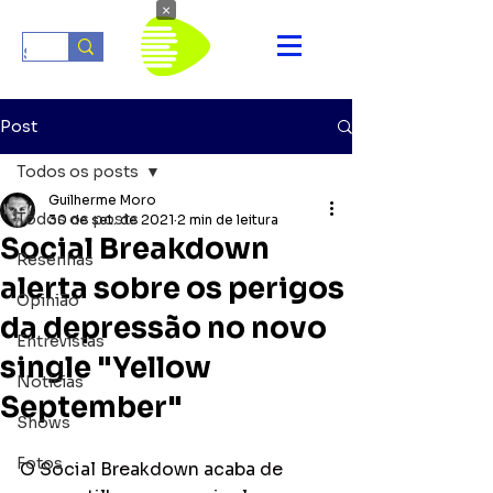
×
Post
Todos os posts
Guilherme Moro
Todos os posts
30 de set. de 2021
2 min de leitura
Social Breakdown
Resenhas
alerta sobre os perigos
Opinião
da depressão no novo
Entrevistas
single "Yellow
Notícias
September"
Shows
Fotos
O Social Breakdown acaba de 