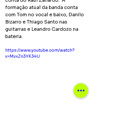
conta do Raul Zanardo.  A 
formação atual da banda conta 
com Tom no vocal e baixo, Danilo 
Bizarro e Thiago Santo nas 
guitarras e Leandro Cardozo na 
bateria.
https://www.youtube.com/watch?
v=MvxZn3YK34U
Informações gentilmente 
cedidas por:
Collapse Agency