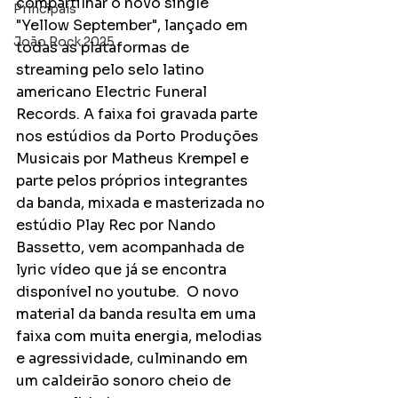
compartilhar o novo single 
Principais
"Yellow September", lançado em 
João Rock 2025
todas as plataformas de 
streaming pelo selo latino 
americano Electric Funeral 
Records. A faixa foi gravada parte 
nos estúdios da Porto Produções 
Musicais por Matheus Krempel e 
parte pelos próprios integrantes 
da banda, mixada e masterizada no 
estúdio Play Rec por Nando 
Bassetto, vem acompanhada de 
lyric vídeo que já se encontra 
disponível no youtube.  O novo 
material da banda resulta em uma 
faixa com muita energia, melodias 
e agressividade, culminando em 
um caldeirão sonoro cheio de 