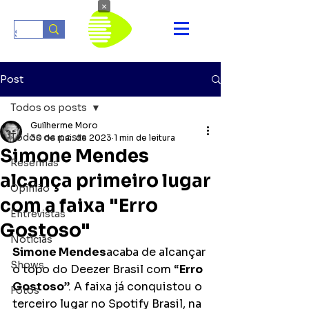
×
Post
Todos os posts
Guilherme Moro
Todos os posts
30 de mai. de 2023
1 min de leitura
Simone Mendes
Resenhas
alcança primeiro lugar
Opinião
com a faixa "Erro
Entrevistas
Gostoso"
Notícias
Simone Mendes
acaba de alcançar 
Shows
o topo do Deezer Brasil com “
Erro 
Gostoso
”. A faixa já conquistou o 
Fotos
terceiro lugar no Spotify Brasil, na 