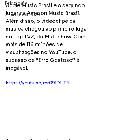
Principais
Apple Music Brasil e o segundo 
lugar na Amazon Music Brasil. 
João Rock 2025
Além disso, o videoclipe da 
música chegou ao primeiro lugar 
no Top TVZ, do Multishow. Com 
mais de 116 milhões de 
visualizações no YouTube, o 
sucesso de “Erro Gostoso” é 
inegável. 
https://youtu.be/mr09lDl_Tfk