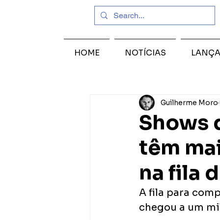
HOME
NOTÍCIAS
LANÇ
Guilherme Moro
Shows d
têm mai
na fila 
A fila para comp
chegou a um milh