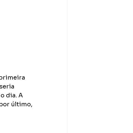
primeira 
seria 
 dia. A 
or último, 