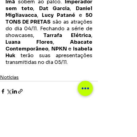
Ímã
 sobem ao palco. 
Imperador 
sem teto
, 
Dat Garcia
, 
Daniel 
Migliavacca
, 
Lucy Patané
 e 
50 
TONS DE PRETAS
 são as atrações 
do dia 04/11. Fechando a série de 
showcases, 
Tarrafa Elétrica
, 
Luana Flores
, 
Abacate 
Contemporâneo
, 
NPKN 
e 
Isabela 
Huk
 terão suas apresentações 
transmitidas no dia 05/11.
Notícias
Ver tudo
Posts recentes