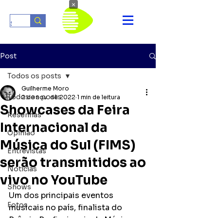
×
Post
Todos os posts
Guilherme Moro
Todos os posts
2 de nov. de 2022
1 min de leitura
Showcases da Feira
Resenhas
Internacional da
Opinião
Música do Sul (FIMS)
Entrevistas
serão transmitidos ao
Notícias
vivo no YouTube
Shows
Um dos principais eventos 
Fotos
musicais no país, finalista do 