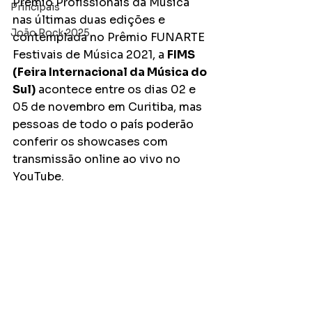
Prêmio Profissionais da Música 
Principais
nas últimas duas edições e 
João Rock 2025
contemplada no Prêmio FUNARTE 
Festivais de Música 2021, a 
FIMS 
(Feira Internacional da Música do 
Sul)
 acontece entre os dias 02 e 
05 de novembro em Curitiba, mas 
pessoas de todo o país poderão 
conferir os showcases com 
transmissão online ao vivo no 
YouTube.