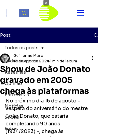
×
Post
Todos os posts
Guilherme Moro
Todos os posts
13 de ago. de 2024
1 min de leitura
Show de João Donato
Resenhas
gravado em 2005
Opinião
chega às plataformas
Entrevistas
No próximo dia 16 de agosto - 
Notícias
véspera do aniversário do mestre 
João Donato, que estaria 
Shows
completando 90 anos 
Fotos
(1934/2023) -, chega às 