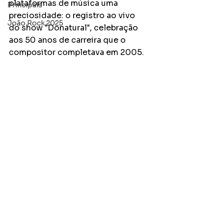
plataformas de música uma 
Principais
preciosidade: o registro ao vivo 
João Rock 2025
do show "Donatural", celebração 
aos 50 anos de carreira que o 
compositor completava em 2005.