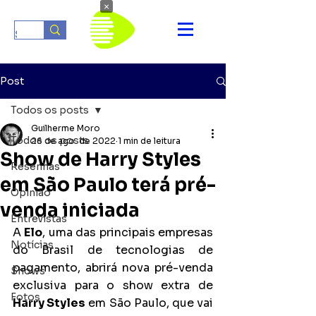
×
Post
Todos os posts
Guilherme Moro
Todos os posts
26 de ago. de 2022
1 min de leitura
Show de Harry Styles
Resenhas
em São Paulo terá pré-
Opinião
venda iniciada
Entrevistas
A 
Elo
, uma das principais empresas 
Notícias
do Brasil de tecnologias de 
pagamento, abrirá nova pré-venda 
Shows
exclusiva para o show extra de 
Fotos
Harry Styles
 em São Paulo, que vai 