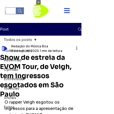
×
Post
Todos os posts
Redação do Música Boa
Todos os posts
8 de out. de 2025
1 min de leitura
Show de estreia da
Resenhas
EVOM Tour, de Veigh,
Opinião
tem ingressos
Entrevistas
esgotados em São
Notícias
Paulo
Shows
O rapper Veigh esgotou os 
Fotos
ingressos para a apresentação de 