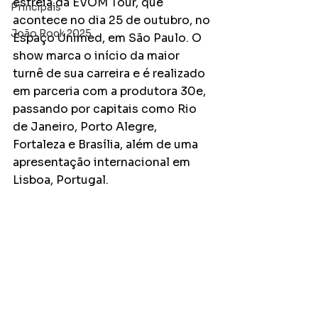
estreia da EVOM Tour, que 
Principais
acontece no dia 25 de outubro, no 
João Rock 2025
Espaço Unimed, em São Paulo. O 
show marca o início da maior 
turnê de sua carreira e é realizado 
em parceria com a produtora 30e, 
passando por capitais como Rio 
de Janeiro, Porto Alegre, 
Fortaleza e Brasília, além de uma 
apresentação internacional em 
Lisboa, Portugal.