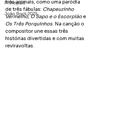
três animais, como uma paródia 
Principais
de três fábulas: 
Chapeuzinho 
João Rock 2025
Vermelho
, 
O Sapo e o Escorpião
 e 
Os Três Porquinhos
. Na canção o 
compositor une essas três 
histórias divertidas e com muitas 
reviravoltas.