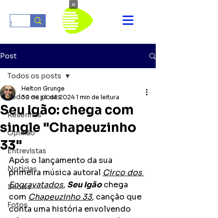
×
Post
Todos os posts
Helton Grunge
Todos os posts
30 de jul. de 2024
1 min de leitura
Seu Igão: chega com
Resenhas
single "Chapeuzinho
Opinião
33"
Entrevistas
Após o lançamento da sua 
Notícias
primeira música autoral 
Circo dos 
Engravatados
, 
Seu Igão
 chega 
Shows
com 
Chapeuzinho 33
, canção que 
Fotos
conta uma história envolvendo 