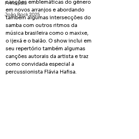
canções emblemáticas do gênero 
Principais
em novos arranjos e abordando 
João Rock 2025
também algumas intersecções do 
samba com outros ritmos da 
música brasileira como o maxixe, 
o ijexá e o baião. O show inclui em 
seu repertório também algumas 
canções autorais da artista e traz 
como convidada especial a 
percussionista Flávia Hafisa.