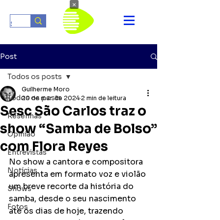
×
Post
Todos os posts
Guilherme Moro
Todos os posts
20 de mar. de 2024
2 min de leitura
Sesc São Carlos traz o
Resenhas
show “Samba de Bolso”
Opinião
com Flora Reyes
Entrevistas
No show a cantora e compositora 
Notícias
apresenta em formato voz e violão 
um breve recorte da história do 
Shows
samba, desde o seu nascimento 
Fotos
até os dias de hoje, trazendo 