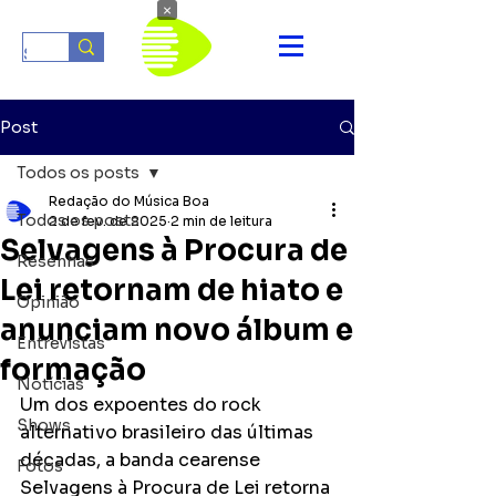
×
Post
Todos os posts
Redação do Música Boa
Todos os posts
2 de fev. de 2025
2 min de leitura
Selvagens à Procura de
Resenhas
Lei retornam de hiato e
Opinião
anunciam novo álbum e
Entrevistas
formação
Notícias
Um dos expoentes do rock 
Shows
alternativo brasileiro das últimas 
décadas, a banda cearense 
Fotos
Selvagens à Procura de Lei retorna 