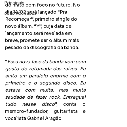
Principais
do hiato com foco no futuro. No 
dia 14/02 será lançado “Pra 
João Rock 2025
Recomeçar”, primeiro single do 
novo álbum. “Y”, cuja data de 
lançamento será revelada em 
breve, promete ser o álbum mais 
pesado da discografia da banda.
“
Essa nova fase da banda vem com 
gosto de retomada das raízes. Eu 
sinto um paralelo enorme com o 
primeiro e o segundo disco. Eu 
estava com muita, mas muita 
saudade de fazer rock. Entreguei 
tudo nesse disco
”, conta o 
membro-fundador, guitarrista e 
vocalista Gabriel Aragão.