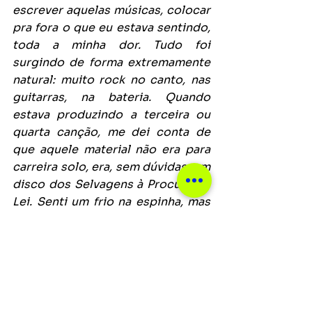
escrever aquelas músicas, colocar 
pra fora o que eu estava sentindo, 
toda a minha dor. Tudo foi 
surgindo de forma extremamente 
natural: muito rock no canto, nas 
guitarras, na bateria. Quando 
estava produzindo a terceira ou 
quarta canção, me dei conta de 
que aquele material não era para 
carreira solo, era, sem dúvidas, um 
disco dos Selvagens à Procura de 
Lei. Senti um frio na espinha, mas 
aquele frio bom semelhante a 
antes de subir no palco: é algo que 
você tem que fazer”
, ele conclui
Notícias