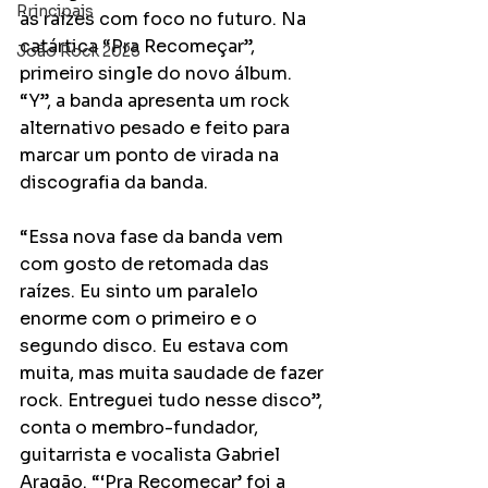
Principais
às raízes com foco no futuro. Na 
catártica “Pra Recomeçar”, 
João Rock 2025
primeiro single do novo álbum. 
“Y”, a banda apresenta um rock 
alternativo pesado e feito para 
marcar um ponto de virada na 
discografia da banda.
“Essa nova fase da banda vem 
com gosto de retomada das 
raízes. Eu sinto um paralelo 
enorme com o primeiro e o 
segundo disco. Eu estava com 
muita, mas muita saudade de fazer 
rock. Entreguei tudo nesse disco”, 
conta o membro-fundador, 
guitarrista e vocalista Gabriel 
Aragão. “‘Pra Recomeçar’ foi a 