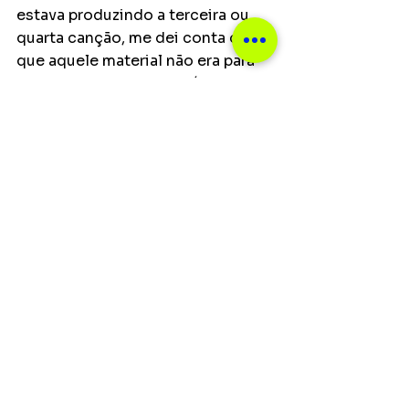
estava produzindo a terceira ou 
quarta canção, me dei conta de 
que aquele material não era para 
carreira solo, era, sem dúvidas, um 
disco dos Selvagens à Procura de 
Lei. Senti um frio na espinha, mas 
aquele frio bom semelhante a 
antes de subir no palco: é algo 
que você tem que fazer”, ele 
conclui.
Notícias
Ver tudo
Posts recentes