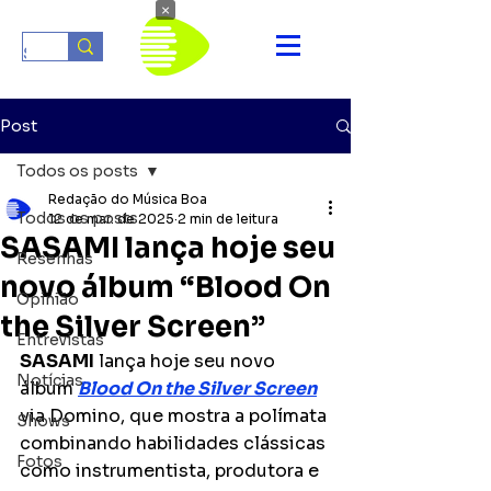
×
Post
Todos os posts
Redação do Música Boa
Todos os posts
12 de mar. de 2025
2 min de leitura
SASAMI lança hoje seu
Resenhas
novo álbum “Blood On
Opinião
the Silver Screen”
Entrevistas
SASAMI
 lança hoje seu novo 
Notícias
álbum 
Blood On the Silver Screen
via Domino, que mostra a polímata 
Shows
combinando habilidades clássicas 
Fotos
como instrumentista, produtora e 