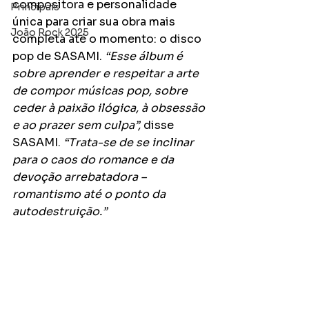
compositora e personalidade 
Principais
única para criar sua obra mais 
João Rock 2025
completa até o momento: o disco 
pop de SASAMI. 
“Esse álbum é 
sobre aprender e respeitar a arte 
de compor músicas pop, sobre 
ceder à paixão ilógica, à obsessão 
e ao prazer sem culpa”, 
disse 
SASAMI. 
“Trata-se de se inclinar 
para o caos do romance e da 
devoção arrebatadora – 
romantismo até o ponto da 
autodestruição.”