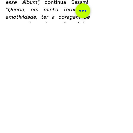
esse álbum”,
 continua Sasami. 
“Queria, em minha ternura e 
emotividade, ter a coragem de 
empreender algo tão épico 
quanto fazer um disco pop sobre 
o amor. Espero que ele faça com 
que as pessoas se sintam 
fortalecidas e incorporadas 
também. É importante não se 
fechar em si mesmo.”
Notícias
Ver tudo
Posts recentes