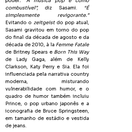
poder
. “A música pop é como 
combustível”,
 diz Sasami. 
“É 
simplesmente revigorante.”
Evitando o 
zeitgeist
 do pop atual, 
Sasami gravitou em torno do pop 
do final da década de agosto e da 
década de 2010, à la 
Femme Fatale
de Britney Spears e 
Born This Way
de Lady Gaga, além de Kelly 
Clarkson, Katy Perry e Sia. Ela foi 
influenciada pela narrativa country 
moderna, misturando 
vulnerabilidade com humor, e o 
quadro de humor também incluiu 
Prince, o pop urbano japonês e a 
iconografia de Bruce Springsteen, 
em tamanho de estádio e vestida 
de jeans.