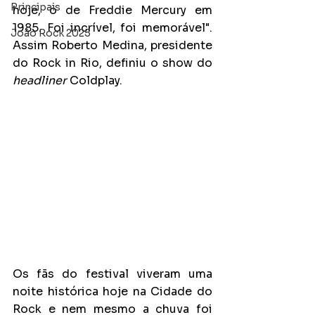
Principais
hoje, o de Freddie Mercury em 
1985. Foi incrível, foi memorável". 
João Rock 2025
Assim Roberto Medina, presidente 
do Rock in Rio, definiu o show do 
headliner
 Coldplay.
Os fãs do festival viveram uma 
noite histórica hoje na Cidade do 
Rock e nem mesmo a chuva foi 