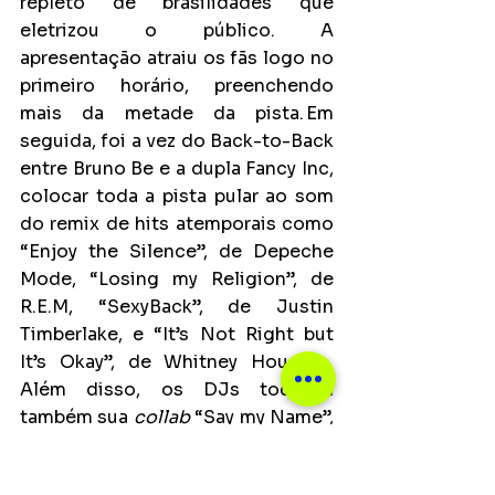
repleto de brasilidades que 
eletrizou o público. A 
apresentação atraiu os fãs logo no 
primeiro horário, preenchendo 
mais da metade da pista. Em 
seguida, foi a vez do Back-to-Back 
entre Bruno Be e a dupla Fancy Inc, 
colocar toda a pista pular ao som 
do remix de hits atemporais como 
“Enjoy the Silence”, de Depeche 
Mode, “Losing my Religion”, de 
R.E.M, “SexyBack”, de Justin 
Timberlake, e “It’s Not Right but 
It’s Okay”, de Whitney Houston. 
Além disso, os DJs tocaram 
também sua 
collab
 “Say my Name”, 
referenciada como a “Evidências” 
da cena eletrônica. Os três se 