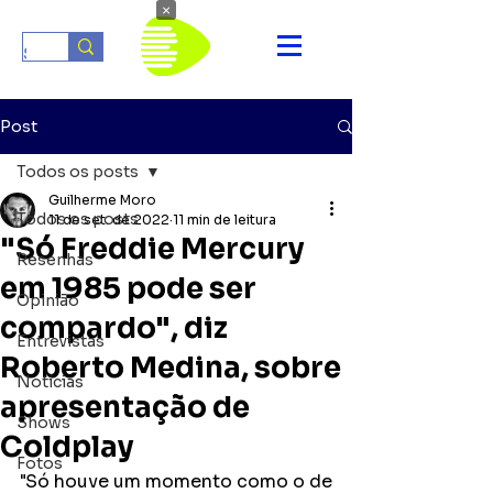
×
Post
Todos os posts
Guilherme Moro
Todos os posts
11 de set. de 2022
11 min de leitura
"Só Freddie Mercury
Resenhas
em 1985 pode ser
Opinião
compardo", diz
Entrevistas
Roberto Medina, sobre
Notícias
apresentação de
Shows
Coldplay
Fotos
"Só houve um momento como o de 