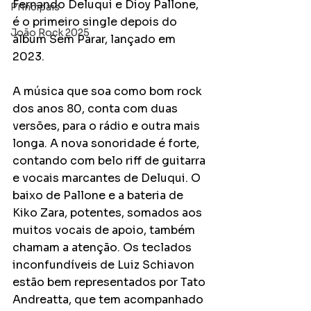
Fernando Deluqui e Dioy Pallone, 
Principais
é o primeiro single depois do 
João Rock 2025
álbum Sem Parar, lançado em 
2023.
A música que soa como bom rock 
dos anos 80, conta com duas 
versões, para o rádio e outra mais 
longa. A nova sonoridade é forte, 
contando com belo riff de guitarra 
e vocais marcantes de Deluqui. O 
baixo de Pallone e a bateria de 
Kiko Zara, potentes, somados aos 
muitos vocais de apoio, também 
chamam a atenção. Os teclados 
inconfundíveis de Luiz Schiavon 
estão bem representados por Tato 
Andreatta, que tem acompanhado 