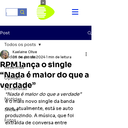
×
Post
Todos os posts
Kaelaine Olive
Todos os posts
26 de abr. de 2024
1 min de leitura
RPM lança o single
Resenhas
“Nada é maior do que a
Opinião
verdade”
Entrevistas
“Nada é maior do que a verdade”
Notícias
é o mais novo single da banda 
que, atualmente, está se auto 
Shows
produzindo. A música, que foi 
Fotos
extraída de conversa entre 