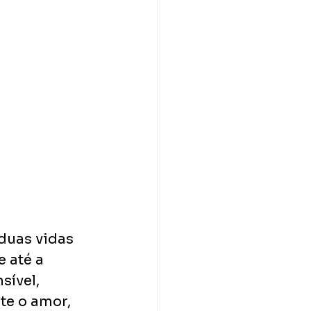
duas vidas 
 até a 
ível, 
te o amor, 