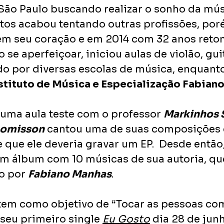
ão Paulo buscando realizar o sonho da mús
tos acabou tentando outras profissões, por
 em seu coração e em 2014 com 32 anos reto
se aperfeiçoar, iniciou aulas de violão, guit
do por diversas escolas de música, enquanto 
stituto de Música e Especialização Fabian
r uma aula teste com o professor 
Markinhos 
omisson
 cantou uma de suas composições 
e que ele deveria gravar um EP.  Desde então
 álbum com 10 músicas de sua autoria, que
o por 
Fabiano Manhas
.
 tem como objetivo de “Tocar as pessoas co
seu primeiro single 
Eu Gosto
 dia 28 de jun