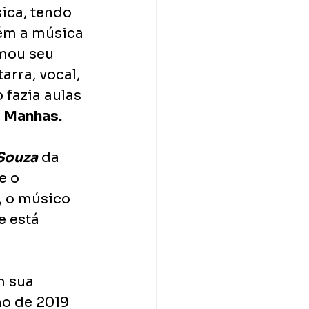
ica, tendo 
ém a música 
mou seu 
arra, vocal, 
fazia aulas 
o Manhas.
Souza
 da 
e o 
, o músico 
 está 
m sua 
ho de 2019 