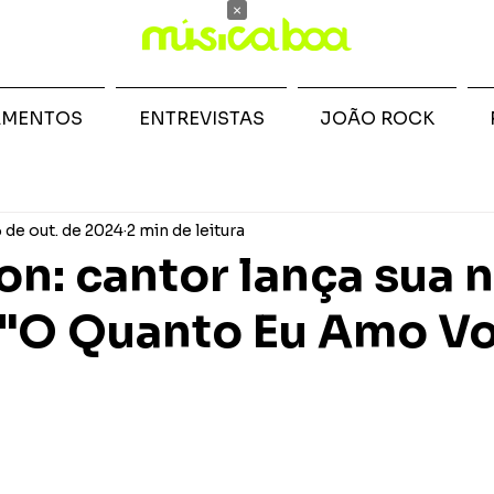
×
AMENTOS
ENTREVISTAS
JOÃO ROCK
6 de out. de 2024
2 min de leitura
n: cantor lança sua 
 "O Quanto Eu Amo V