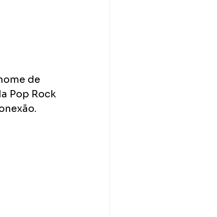
 nome de 
da Pop Rock 
onexão.