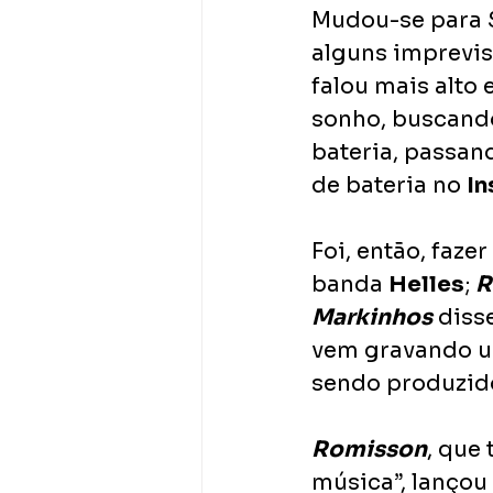
Mudou-se para S
alguns imprevis
falou mais alto
sonho, buscando 
bateria, passan
de bateria no 
In
Foi, então, faze
banda 
Helles
; 
R
Markinhos
 diss
vem gravando um
sendo produzid
Romisson
, que
música”, lançou 