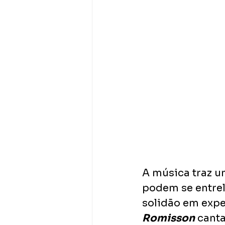
A música traz u
podem se entrel
solidão em expe
Romisson
 cant