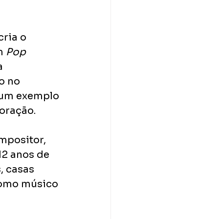
ria o 
m 
Pop 
a 
o no 
 um exemplo 
oração.
mpositor, 
12 anos de 
, casas 
como músico 