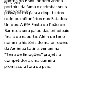
cantos do Brasil podem abrir a 
Principais
porteira da fama e carimbar seus 
João Rock 2025
passaportes para a disputa dos 
rodeios milionários nos Estados 
Unidos. A 69ª Festa do Peão de 
Barretos será palco das principais 
finais do esporte. Além de ter o 
nome na história do maior rodeio 
da América Latina, vencer na 
“Terra de Emoções” projeta o 
competidor a uma carreira 
promissora fora do país.