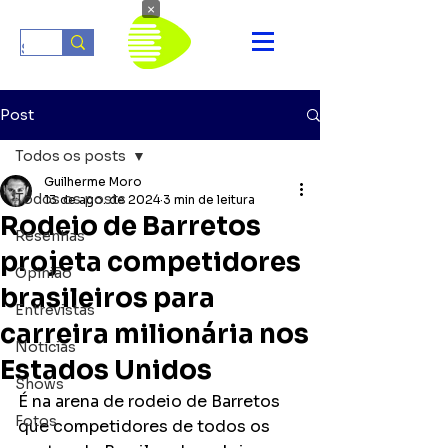
×
Post
Todos os posts
Guilherme Moro
Todos os posts
13 de ago. de 2024
3 min de leitura
Rodeio de Barretos
Resenhas
projeta competidores
Opinião
brasileiros para
Entrevistas
carreira milionária nos
Notícias
Estados Unidos
Shows
É na arena de rodeio de Barretos 
Fotos
que competidores de todos os 