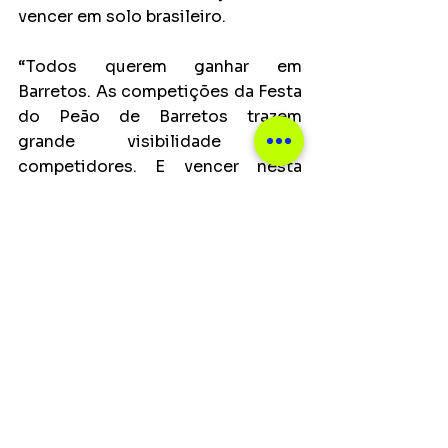
vencer em solo brasileiro.
“Todos querem ganhar em 
Barretos. As competições da Festa 
do Peão de Barretos trazem 
grande visibilidade aos 
competidores. E vencer nesta 
arena proporciona 
reconhecimento no universo do 
rodeio e o nome na história de 
campeões da festa, como também, 
projeta atletas brasileiros para 
rodeios fora do Brasil e uma 
carreira internacional”, enfatiza 
Hussein Gemha Júnior, presidente 
de Os Independentes.
A Festa