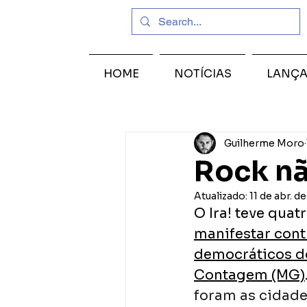
HOME
NOTÍCIAS
LANÇ
Guilherme Moro
Rock não
Atualizado:
11 de abr. d
O Ira! teve qua
manifestar contr
democráticos do
Contagem (MG)
foram as cidade