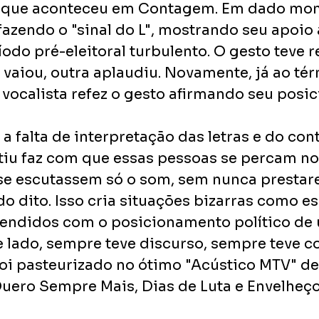
 que aconteceu em Contagem. Em dado mom
azendo o "sinal do L", mostrando seu apoio 
odo pré-eleitoral turbulento. O gesto teve 
e vaiou, outra aplaudiu. Novamente, já ao té
 vocalista refez o gesto afirmando seu posi
a falta de interpretação das letras e do con
stiu faz com que essas pessoas se percam no
se escutassem só o som, sem nunca prestar
o dito. Isso cria situações bizarras como es
eendidos com o posicionamento político de
 lado, sempre teve discurso, sempre teve c
oi pasteurizado no ótimo "Acústico MTV" de 
Quero Sempre Mais, Dias de Luta e Envelheço