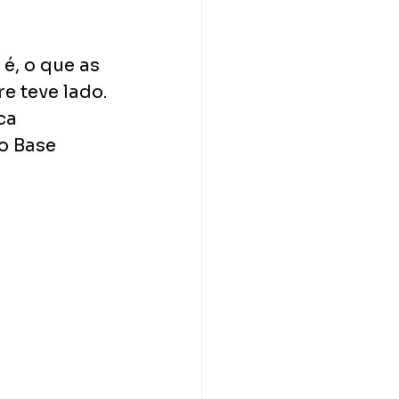
é, o que as 
 teve lado. 
ca 
o Base 