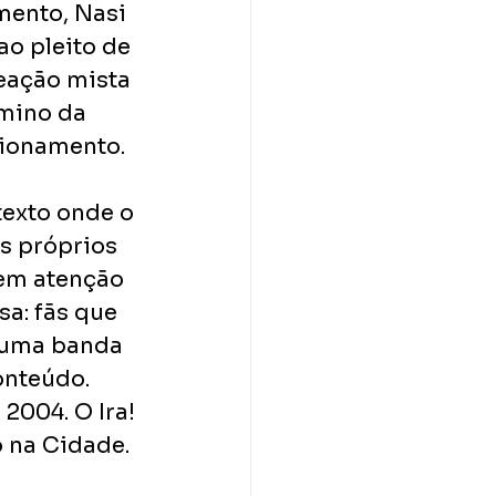
ento, Nasi 
ao pleito de 
reação mista 
rmino da 
cionamento. 
texto onde o 
s próprios 
em atenção 
sa: fãs que 
 uma banda 
onteúdo. 
2004. O Ira! 
 na Cidade. 