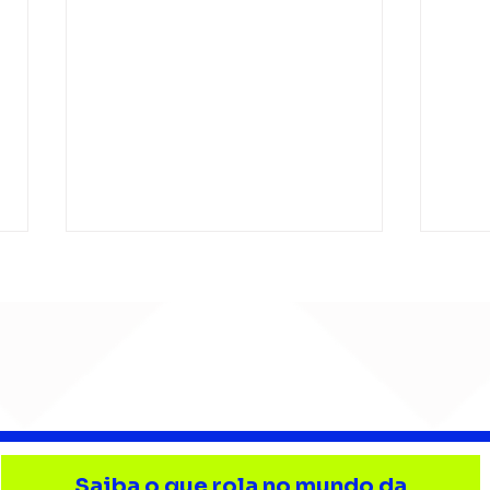
Djonga reúne multidão e
Lev
reforça
tri
Saiba o que rola no mundo da