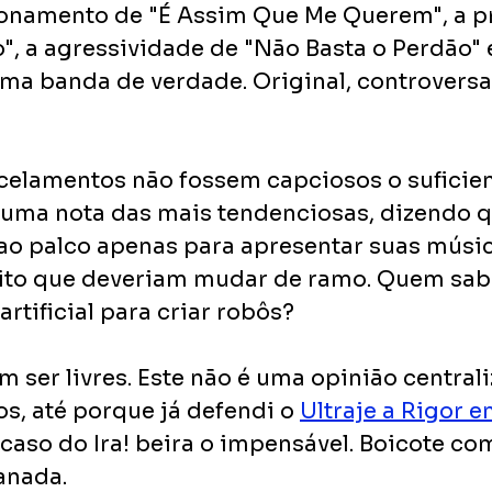
tionamento de "É Assim Que Me Querem", a 
, a agressividade de "Não Basta o Perdão" e
 uma banda de verdade. Original, controversa
elamentos não fossem capciosos o suficient
 uma nota das mais tendenciosas, dizendo qu
ao palco apenas para apresentar suas músic
dito que deveriam mudar de ramo. Quem sabe
artificial para criar robôs? 
m ser livres. Este não é uma opinião central
os, até porque já defendi o 
Ultraje a Rigor e
 caso do Ira! beira o impensável. Boicote co
anada.