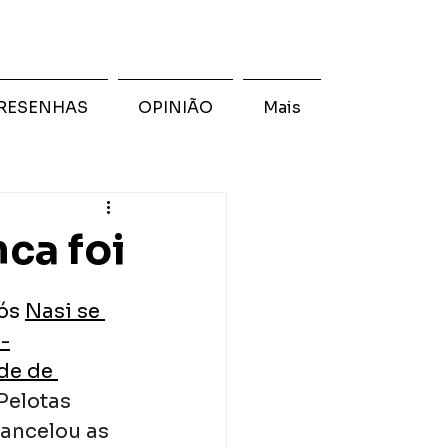
RESENHAS
OPINIÃO
Mais
nca foi
ós 
Nasi se 
-
de de 
Pelotas 
ancelou as 