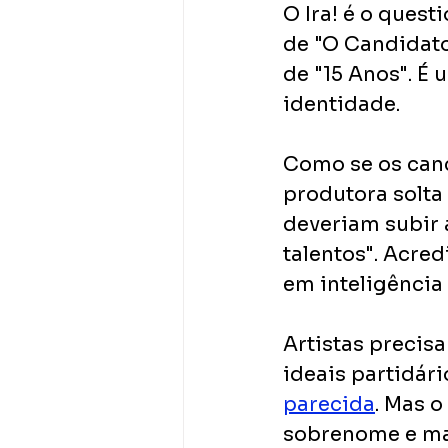
O Ira! é o ques
de "O Candidato"
de "15 Anos". É
identidade. 
Como se os canc
produtora solta
deveriam subir 
talentos". Acre
em inteligência 
Artistas precisa
ideais partidári
parecida
. Mas o
sobrenome e m