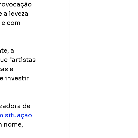
provocação 
 a leveza 
 e com 
e, a 
e "artistas 
as e 
 investir 
izadora de 
m situação 
m nome, 