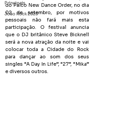
Principais
do Palco New Dance Order, no dia 
02 de setembro, por motivos 
João Rock 2025
pessoais não fará mais esta 
participação. O festival anuncia 
que o DJ britânico Steve Bicknell 
será a nova atração da noite e vai 
colocar toda a Cidade do Rock 
para dançar ao som dos seus 
singles “A Day In Life”, “27”, “Mika” 
e diversos outros.