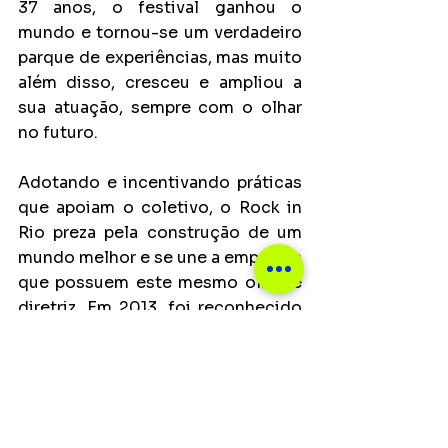
37 anos, o festival ganhou o 
mundo e tornou-se um verdadeiro 
parque de experiências, mas muito 
além disso, cresceu e ampliou a 
sua atuação, sempre com o olhar 
no futuro.
Adotando e incentivando práticas 
que apoiam o coletivo, o Rock in 
Rio preza pela construção de um 
mundo melhor e se une a empresas 
que possuem este mesmo olhar e 
diretriz. Em 2013, foi reconhecido 
por seu poder realizador ao 
receber a certificação da norma 
ISO 20121 - Eventos Sustentáveis. 
Desde a primeira edição, já gerou 
237 mil empregos diretos e 