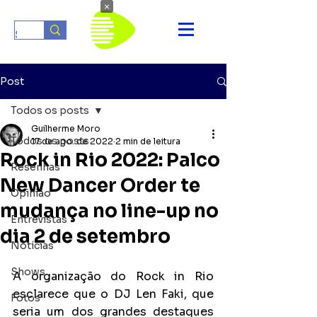
×
Post
Todos os posts
Guilherme Moro
Todos os posts
17 de ago. de 2022
2 min de leitura
Rock in Rio 2022: Palco
Resenhas
New Dancer Order te
Opinião
mudança no line-up no
Entrevistas
dia 2 de setembro
Notícias
Shows
A organização do Rock in Rio 
esclarece que o DJ Len Faki, que 
Fotos
seria um dos grandes destaques 