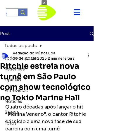
×
Post
Todos os posts
Redação do Música Boa
Todos os posts
30 de abr. de 2025
2 min de leitura
Ritchie estreia nova
Resenhas
turnê em São Paulo
Opinião
com show tecnológico
Entrevistas
no Tokio Marine Hall
Notícias
Quatro décadas após lançar o hit 
Shows
“Menina Veneno”, o cantor Ritchie 
dá início a uma nova fase de sua 
Fotos
carreira com uma turnê 