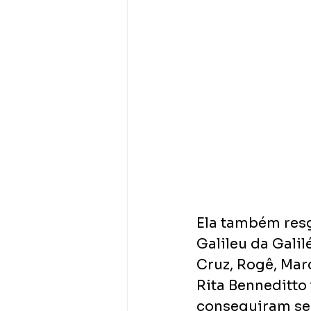
Ela também resg
Galileu da Galil
Cruz, Rogê, Mar
Rita Benneditto
conseguiram se 