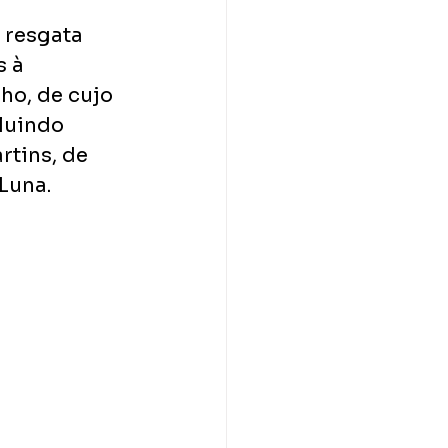
 resgata 
 à 
o, de cujo 
luindo 
tins, de 
Luna. 