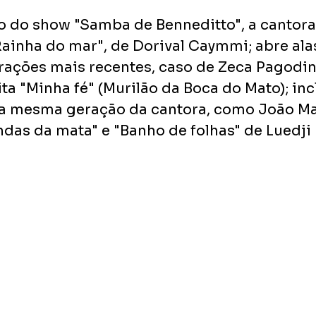
 do show "Samba de Benneditto", a cantora
ainha do mar", de Dorival Caymmi; abre alas
ações mais recentes, caso de Zeca Pagodinh
ita "Minha fé" (Murilão da Boca do Mato); inc
a mesma geração da cantora, como João Mar
das da mata" e "Banho de folhas" de Luedji 