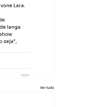
vone Lara.
de 
de Ianga 
 show 
 seja", 
Ver tudo