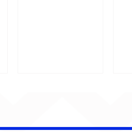
Djonga reúne multidão e
Lev