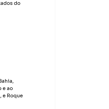
tados do 
ahia, 
 e ao 
, e Roque 