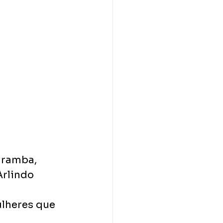
aramba, 
Arlindo 
lheres que 