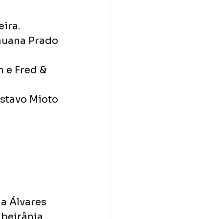
ira.
auana Prado 
 e Fred & 
stavo Mioto 
a Álvares 
ibeirânia 