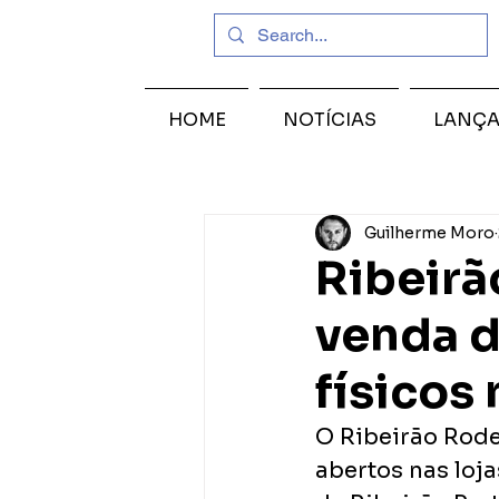
HOME
NOTÍCIAS
LANÇ
Guilherme Moro
Ribeir
venda d
físicos
O Ribeirão Rode
abertos nas loj