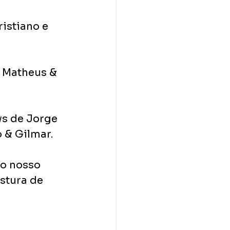
istiano e 
 Matheus & 
ws de Jorge 
 & Gilmar.
o nosso 
istura de 