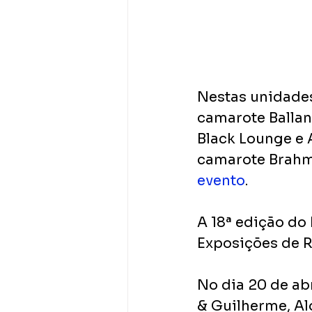
Nestas unidades
camarote Ballan
Black Lounge e 
camarote Brahma
evento
.
A 18ª edição do
Exposições de Ri
No dia 20 de abr
& Guilherme, Alo