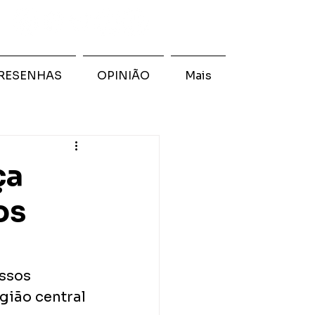
RESENHAS
OPINIÃO
Mais
ça
os
ssos 
gião central 