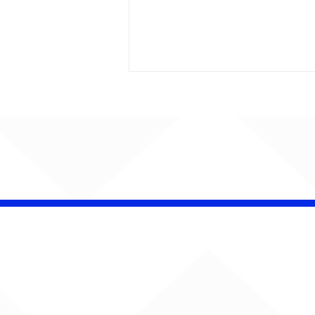
Bebé Pacheco e Ubandu
encerram trajetória com
audiovisual gravado na
Estação Ferroviária de
Bauru