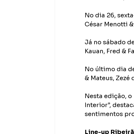
No dia 26, sexta
César Menotti &
Já no sábado de
Kauan, Fred & F
No último dia de
& Mateus, Zezé 
Nesta edição, o
Interior”, desta
sentimentos pro
Line-up Ribeir