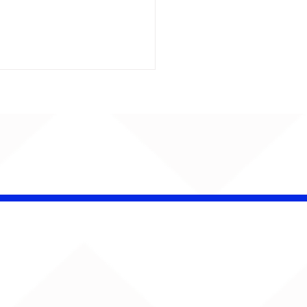
ENTA O SOM!
ana estreia com
rno de Jão, Ariana
nde, Sorriso Maroto e
s