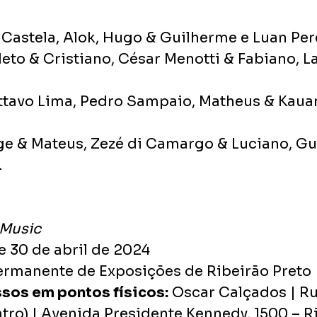
 Castela, Alok, Hugo & Guilherme e Luan Pere
Neto & Cristiano, César Menotti & Fabiano, L
ttavo Lima, Pedro Sampaio, Matheus & Kauan
ge & Mateus, Zezé di Camargo & Luciano, Gu
.
 Music
 e 30 de abril de 2024
ermanente de Exposições de Ribeirão Preto
sos em pontos físicos:
 Oscar Calçados | Ru
tro) | Avenida Presidente Kennedy, 1500 – R