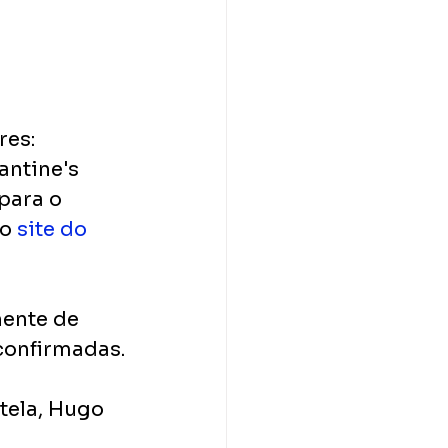
es: 
antine's 
para o 
o 
site do 
ente de 
 confirmadas.
tela, Hugo 