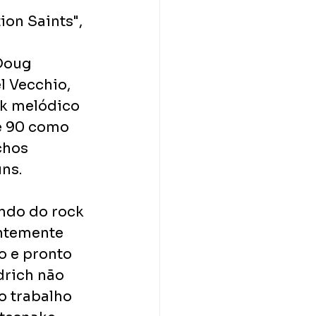
ion Saints", 
Doug 
l Vecchio, 
ck melódico 
e 90 como 
chos 
ns.
ndo do rock 
ntemente 
o e pronto 
drich não 
o trabalho 