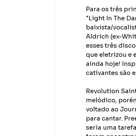
Para os três pri
"Light In The D
baixista/vocalis
Aldrich (ex-Whi
esses três disco
que eletrizou e
ainda hoje! Ins
cativantes são 
Revolution Sain
melódico, porém
voltado ao Journ
para cantar. Pr
seria uma tarefa