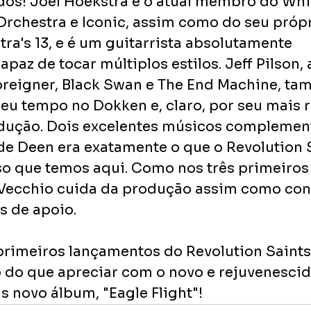
os! Joel Hoekstra é o atual membro do Whi
Orchestra e Iconic, assim como do seu própr
tra's 13, e é um guitarrista absolutamente 
paz de tocar múltiplos estilos. Jeff Pilson,
oreigner, Black Swan e The End Machine, ta
eu tempo no Dokken e, claro, por seu mais r
odução. Dois excelentes músicos complemen
de Deen era exatamente o que o Revolution S
sso que temos aqui. Como nos três primeiros 
Vecchio cuida da produção assim como cont
s de apoio.
 primeiros lançamentos do Revolution Saints
 do que apreciar com o novo e rejuvenescid
s novo álbum, "Eagle Flight"!