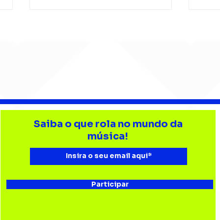
Barão Vermelho reúne
Beb
formação original em
enc
Saiba o que rola no mundo da
show em Ribeirão Preto
aud
música!
Esta
Bau
Participar