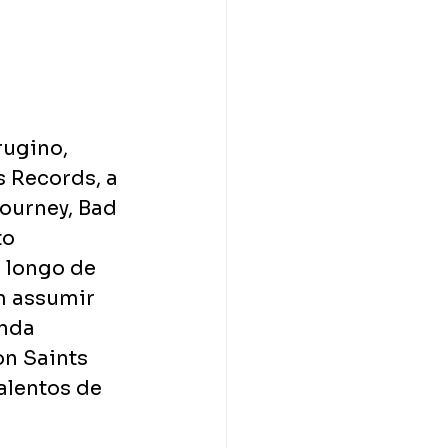
rugino, 
s Records, a 
ourney, Bad 
o 
 longo de 
m assumir 
nda 
n Saints 
alentos de 