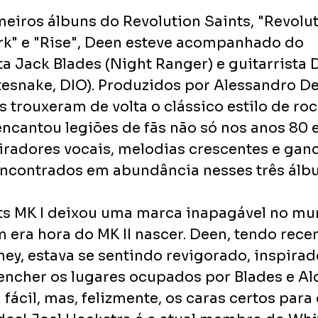
meiros álbuns do Revolution Saints, "Revolut
ark" e "Rise", Deen esteve acompanhado do 
ta Jack Blades (Night Ranger) e guitarrista 
tesnake, DIO). Produzidos por Alessandro De
s trouxeram de volta o clássico estilo de ro
 encantou legiões de fãs não só nos anos 80 
piradores vocais, melodias crescentes e gan
encontrados em abundância nesses três álbu
ts MK I deixou uma marca inapagável no mu
 era hora do MK II nascer. Deen, tendo rece
ey, estava se sentindo revigorado, inspirad
eencher os lugares ocupados por Blades e Al
 fácil, mas, felizmente, os caras certos para 