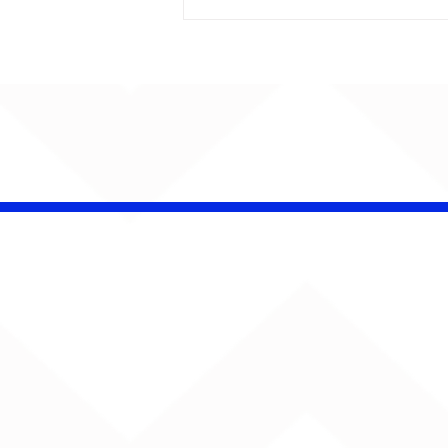
CHAMELEO acerta as
contas com o passado
em “Versão dos Fatos”