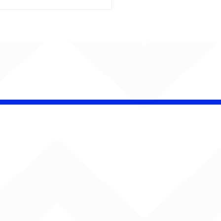
é Pacheco e Ubandu
erram trajetória com
iovisual gravado na
ção Ferroviária de
ru