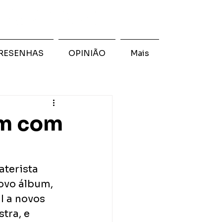
RESENHAS
OPINIÃO
Mais
um com
aterista 
ovo álbum, 
I a novos 
tra, e 