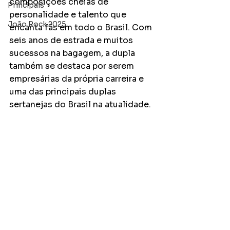
composições cheias de 
Principais
personalidade e talento que 
João Rock 2025
encanta fãs em todo o Brasil. Com 
seis anos de estrada e muitos 
sucessos na bagagem, a dupla 
também se destaca por serem 
empresárias da própria carreira e 
uma das principais duplas 
sertanejas do Brasil na atualidade. 