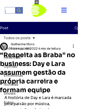
×
Post
Todos os posts
Guilherme Moro
Todos os posts
9 de nov. de 2022
4 min de leitura
“Respeita as Braba” no
Resenhas
business: Day e Lara
Opinião
assumem gestão da
Entrevistas
própria carreira e
Notícias
formam equipe
Shows
A história de Day e Lara é marcada 
Fotos
pela paixão por música, 