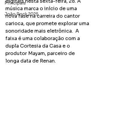
digitais nesta sexta-feira, 28. A 
Principais
música marca o início de uma 
João Rock 2025
nova fase na carreira do cantor 
carioca, que promete explorar uma 
sonoridade mais eletrônica.  A 
faixa é uma colaboração com a 
dupla Cortesia da Casa e o 
produtor Mayam, parceiro de 
longa data de Renan.