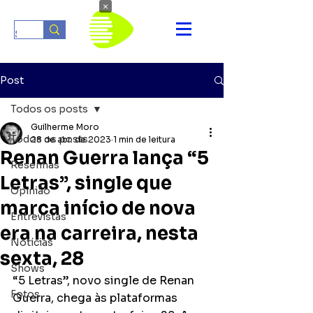
×
Post
Todos os posts
Guilherme Moro
Todos os posts
28 de abr. de 2023
1 min de leitura
Renan Guerra lança “5
Resenhas
Letras”, single que
Opinião
marca início de nova
Entrevistas
era na carreira, nesta
Notícias
sexta, 28
Shows
“5 Letras”, novo single de Renan 
Fotos
Guerra, chega às plataformas 