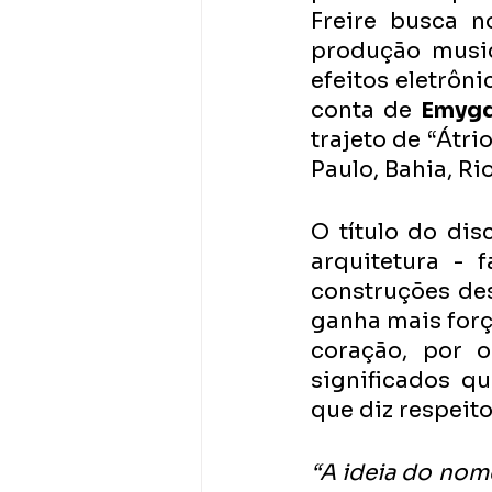
Freire busca n
produção music
efeitos eletrôni
conta de 
Emygd
trajeto de “Átr
Paulo, Bahia, Ri
O título do dis
arquitetura - 
construções des
ganha mais forç
coração, por o
significados qu
que diz respeit
“A ideia do nome