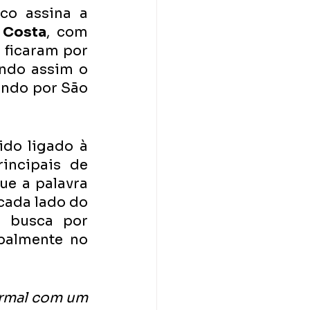
o assina a 
a Costa
, com 
ficaram por 
ndo assim o 
ando por São 
do ligado à 
incipais de 
e a palavra 
cada lado do 
 busca por 
palmente no 
ormal com um 