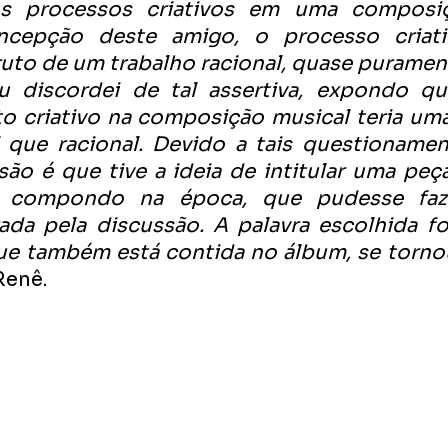
s processos criativos em uma composiçã
cepção deste amigo, o processo criat
to de um trabalho racional, quase puramente
u discordei de tal assertiva, expondo qu
o criativo na composição musical teria uma
 que racional. Devido a tais questionamen
ão é que tive a ideia de intitular uma peça
 compondo na época, que pudesse faze
da pela discussão. A palavra escolhida foi 
ue também está contida no álbum, se tornou
Renê.