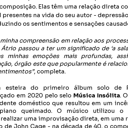
 composição. Elas têm uma relação direta c
 presentes na vida do seu autor - depressã
aduzindo os sentimentos e sensações causado
 minha compreensão em relação aos processo
trio passou a ter um significado de ‘a sala pr
 as minhas emoções mais profundas, ass
ção, órgão este que popularmente é relacio
entimentos”
, completa.
ançado em 2020 pelo selo 
Música Insólita
. O
idente doméstico que resultou em um incê
iano queimado. O músico utilizou o i
 realizar uma improvisação direta, em uma r
o de John Cage - na década de 40, o compo