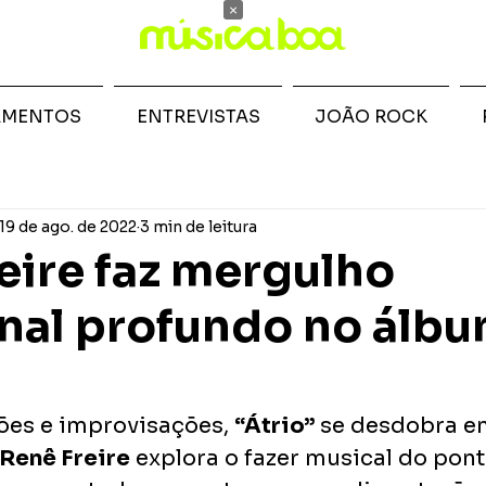
×
AMENTOS
ENTREVISTAS
JOÃO ROCK
19 de ago. de 2022
3 min de leitura
eire faz mergulho
nal profundo no álb
es e improvisações, 
“Átrio”
 se desdobra em
Renê Freire
 explora o fazer musical do pont