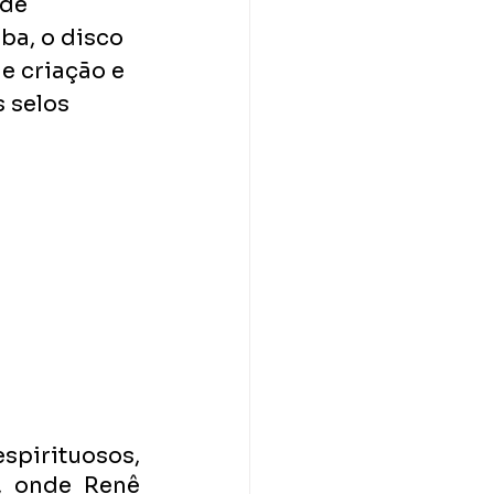
de 
a, o disco 
e criação e 
 selos 
pirituosos, 
 onde Renê 