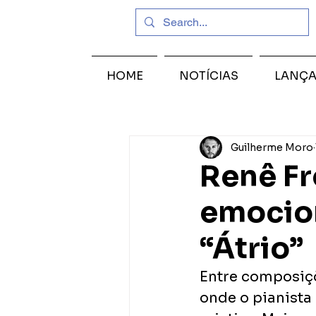
HOME
NOTÍCIAS
LANÇ
Guilherme Moro
Renê Fr
emocio
“Átrio”
Entre composiçõ
onde o pianista 