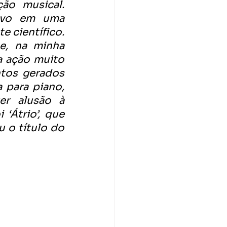
o musical. 
ivo em uma 
 científico. 
e, na minha 
 ação muito 
tos gerados 
 para piano, 
r alusão à 
‘Átrio’, que 
 o título do 