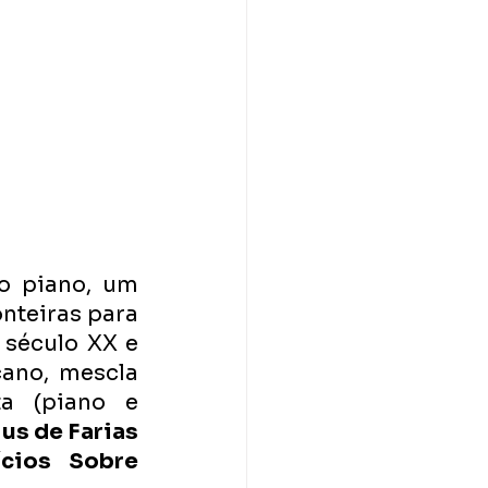
o piano, um 
teiras para 
século XX e 
ano, mescla 
 (piano e 
ius de Farias
ícios Sobre 