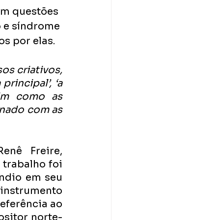
om questões 
o e síndrome 
s por elas.
s criativos, 
incipal’, ‘a 
im como as 
nado com as 
“Átrio” vem na esteira do primeiro álbum solo de Renê Freire, 
 trabalho foi 
ndio em seu 
nstrumento 
eferência ao 
sitor norte-