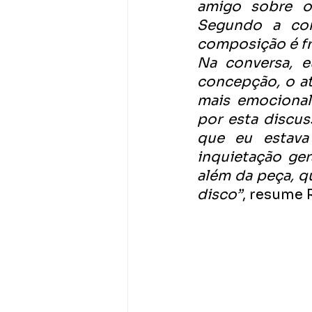
amigo sobre o
Segundo a con
composição é fru
Na conversa, e
concepção, o at
mais emocional
por esta discuss
que eu estava
inquietação gera
além da peça, q
disco”
, resume 