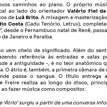
ovos caminhos ao piano. O próprio músic
al ao lado do orientador 
Valério Fiel d
cos de 
Luã Brito
. A mixagem e masterização 
io Costa
 (Cadu Tenório, Letrux), completa
io”, desde o Pernambuco natal de Renê, pass
o de Janeiro e Paraíba.
co vem cheio de significado. Além do senti
fazendo referência às entradas e salas pr
de a antiguidade -, é no teor anatômico qu
a. O átrio é, também, a primeira câmara de 
nde passa o sangue. O título entrega a
e Freire realiza ao longo do disco, princi
o ao fazer música como compositor.
 ‘Átrio’ surgiu a partir de uma conversa inf