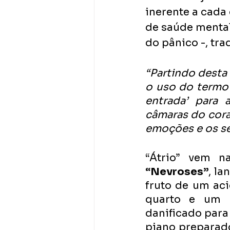
inerente a cada
de saúde mental
do pânico -, tr
“Partindo desta
o uso do termo Á
entrada’ para
câmaras do cora
emoções e os s
“Nevroses”
, l
fruto de um ac
quarto e um p
danificado para
piano preparad