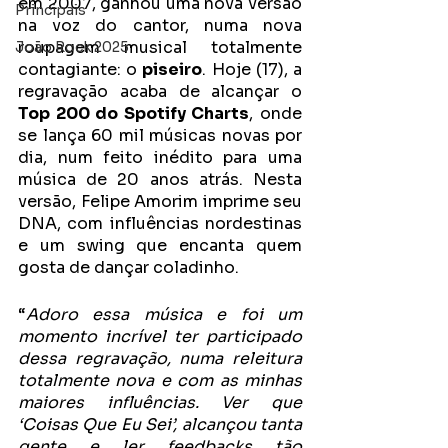
em 2007, ganhou uma nova versão 
Principais
na voz do cantor, numa nova 
roupagem musical totalmente 
João Rock 2025
contagiante: o 
piseiro
. Hoje (17), a 
regravação acaba de alcançar o
Top 200 do Spotify Charts
, onde 
se lança 60 mil músicas novas por 
dia, num feito inédito para uma 
música de 20 anos atrás. Nesta 
versão, Felipe Amorim imprime seu 
DNA, com influências nordestinas 
e um swing que encanta quem 
gosta de dançar coladinho.
“
Adoro essa música e foi um 
momento incrível ter participado 
dessa regravação, numa releitura 
totalmente nova e com as minhas 
maiores influências. Ver que 
‘Coisas Que Eu Sei’, alcançou tanta 
gente e ler feedbacks tão 