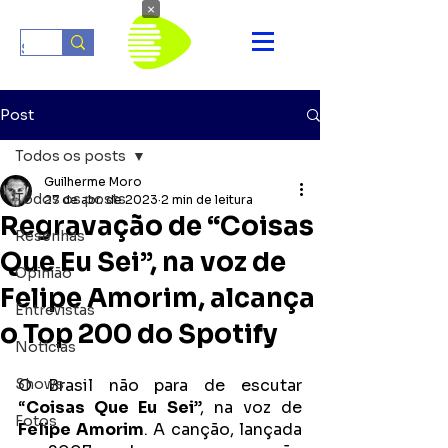
×
Post
Todos os posts
Guilherme Moro
Todos os posts
27 de abr. de 2023
2 min de leitura
Regravação de “Coisas
Resenhas
Que Eu Sei”, na voz de
Opinião
Felipe Amorim, alcança
Entrevistas
o Top 200 do Spotify
Notícias
Shows
O Brasil não para de escutar 
“
Coisas Que Eu Sei
”, na voz de 
Fotos
Felipe Amorim
. A canção, lançada 