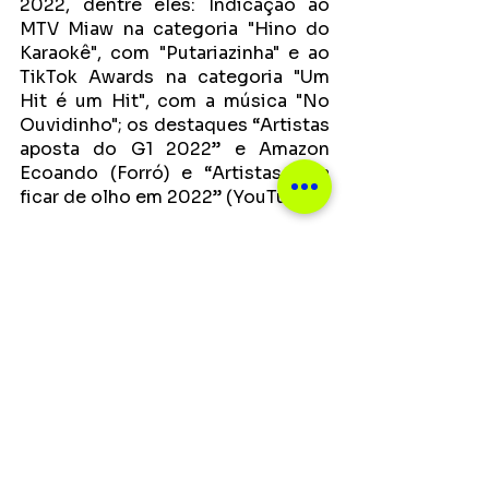
2022, dentre eles: Indicação ao 
MTV Miaw na categoria "Hino do 
Karaokê", com "Putariazinha" e ao 
TikTok Awards na categoria "Um 
Hit é um Hit", com a música "No 
Ouvidinho"; os destaques “Artistas 
aposta do G1 2022” e Amazon 
Ecoando (Forró) e “Artistas para 
ficar de olho em 2022” (YouTube).
Dentre seus maiores sucessos, 
destacam-se “Gostosinha É Ela”, 
com +62.000.000 streams no 
Spotify, “No Ouvidinho" 
(+152.000.000), “Mó Viagem” 
(+13.300.000), “Debaixo do 
Cobertor” (+30.000.000) e 
“Putariazinha” (+107.000.000). 
Para 2023, o trio Felipe Amorim 
promete novos lançamentos e 
claro, muito piseiro e diversão!